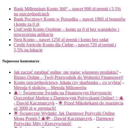
Bank Millennium Konto 360° – nawet 900 zł premii i 5,5%
na oszczędnościach
Bank Pocztowy Konto w Porządku – nawet 1960 zł bonusów
i konto za 0 zł
UniCredit Konto Osobiste – konto za 0 zł bez warunków i
nowoczesna aplikacja
Nest Konto – nawet 1250 zł premii i konto bez opłat
Credit Agricole Konto dla Ciebie – nawet 720 zł premii i
5,5% na lokacie
Najnowsze komentarze
Jak zacząć zarabiać online, nie mając własnego produktu?
-
Biznes Online – Twój Przewodnik do Wolności Finansowej!
Konto oszczędnościowe, lokata czy skarbonka – co wybrać
-
Metoda 6 słoików – Metoda Milionerów
🎄✨ Świąteczne Światło na Finansowym Horyzoncie:
Oszczędzaj Mądrze z Darmowymi Pożyczkami Online! ✨🎄
- Dawid Kaczmarczyk
-
🌟 Przed Mikołajkami do zgarnięcia
aż 3000 zł w premiach!
🌟 Świąteczne Wydatki: Jak Darmowe Pożyczki Online
Mogą Pomóc? 🎄💸 - Dawid Kaczmarczyk
-
Darmowe
Pożyczki: Mity i Rzeczywistość