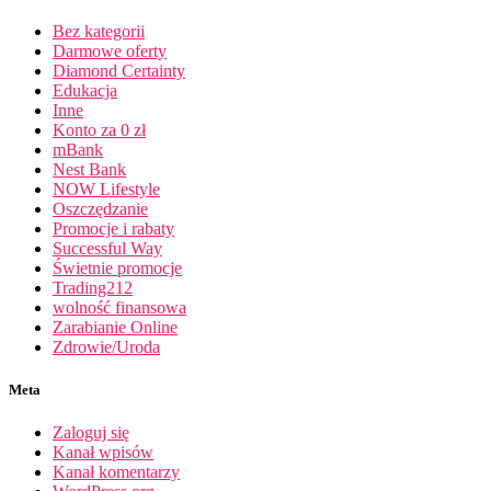
Bez kategorii
Darmowe oferty
Diamond Certainty
Edukacja
Inne
Konto za 0 zł
mBank
Nest Bank
NOW Lifestyle
Oszczędzanie
Promocje i rabaty
Successful Way
Świetnie promocje
Trading212
wolność finansowa
Zarabianie Online
Zdrowie/Uroda
Meta
Zaloguj się
Kanał wpisów
Kanał komentarzy