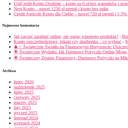
UniCredit Konto Osobiste – konto za 0 zł bez warunków i now
Nest Konto – nawet 1250 zł premii i konto bez opłat
Credit Agricole Konto dla Ciebie – nawet 720 zł premii i 5,5% 
Najnowsze komentarze
Jak zacząć zarabiać online, nie mając własnego produktu?
-
Biz
Konto oszczędnościowe, lokata czy skarbonka – co wybrać
-
M
🎄✨ Świąteczne Światło na Finansowym Horyzoncie: Oszczę
🌟 Świąteczne Wydatki: Jak Darmowe Pożyczki Online Mog
🌟 Świąteczny Zestaw Finansowy: Darmowe Pożyczki na Miko
Archiwa
lipiec 2026
październik 2025
lipiec 2025
czerwiec 2025
marzec 2025
luty 2025
styczeń 2025
listopad 2024
wrzesień 2024