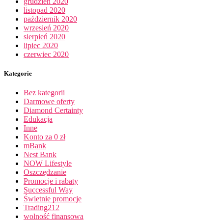
grudzień 2020
listopad 2020
październik 2020
wrzesień 2020
sierpień 2020
lipiec 2020
czerwiec 2020
Kategorie
Bez kategorii
Darmowe oferty
Diamond Certainty
Edukacja
Inne
Konto za 0 zł
mBank
Nest Bank
NOW Lifestyle
Oszczędzanie
Promocje i rabaty
Successful Way
Świetnie promocje
Trading212
wolność finansowa