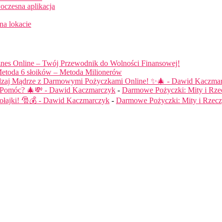
oczesna aplikacja
na lokacie
nes Online – Twój Przewodnik do Wolności Finansowej!
etoda 6 słoików – Metoda Milionerów
dzaj Mądrze z Darmowymi Pożyczkami Online! ✨🎄 - Dawid Kaczma
ą Pomóc? 🎄💸 - Dawid Kaczmarczyk
-
Darmowe Pożyczki: Mity i Rze
łajki! 🎅💰 - Dawid Kaczmarczyk
-
Darmowe Pożyczki: Mity i Rzecz