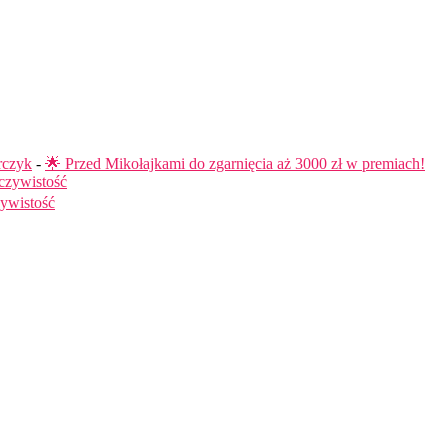
rczyk
-
🌟 Przed Mikołajkami do zgarnięcia aż 3000 zł w premiach!
czywistość
ywistość