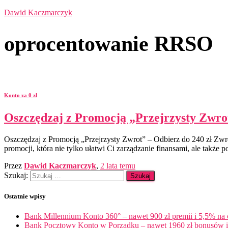
Dawid Kaczmarczyk
oprocentowanie RRSO
Konto za 0 zł
Oszczędzaj z Promocją „Przejrzysty Zwrot
Oszczędzaj z Promocją „Przejrzysty Zwrot” – Odbierz do 240 zł Zwr
promocji, która nie tylko ułatwi Ci zarządzanie finansami, ale takż
Przez
Dawid Kaczmarczyk
,
2 lata
temu
Szukaj:
Ostatnie wpisy
Bank Millennium Konto 360° – nawet 900 zł premii i 5,5% na
Bank Pocztowy Konto w Porządku – nawet 1960 zł bonusów i 