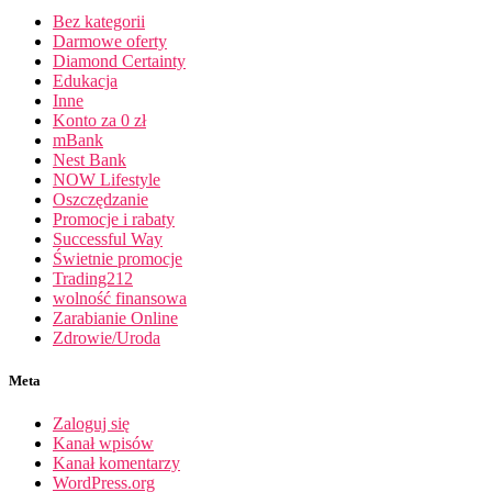
Bez kategorii
Darmowe oferty
Diamond Certainty
Edukacja
Inne
Konto za 0 zł
mBank
Nest Bank
NOW Lifestyle
Oszczędzanie
Promocje i rabaty
Successful Way
Świetnie promocje
Trading212
wolność finansowa
Zarabianie Online
Zdrowie/Uroda
Meta
Zaloguj się
Kanał wpisów
Kanał komentarzy
WordPress.org