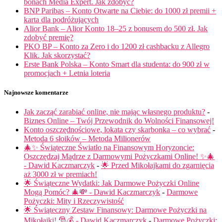
bonach Media Expert. Jak zdobyć?
BNP Paribas – Konto Otwarte na Ciebie: do 1000 zł premii +
karta dla podróżujących
Alior Bank – Alior Konto 18–25 z bonusem do 500 zł. Jak
zdobyć premię?
PKO BP – Konto za Zero i do 1200 zł cashbacku z Allegro
Klik. Jak skorzystać?
Erste Bank Polska – Konto Smart dla studenta: do 900 zł w
promocjach + Letnia loteria
Najnowsze komentarze
Jak zacząć zarabiać online, nie mając własnego produktu?
-
Biznes Online – Twój Przewodnik do Wolności Finansowej!
Konto oszczędnościowe, lokata czy skarbonka – co wybrać
-
Metoda 6 słoików – Metoda Milionerów
🎄✨ Świąteczne Światło na Finansowym Horyzoncie:
Oszczędzaj Mądrze z Darmowymi Pożyczkami Online! ✨🎄
- Dawid Kaczmarczyk
-
🌟 Przed Mikołajkami do zgarnięcia
aż 3000 zł w premiach!
🌟 Świąteczne Wydatki: Jak Darmowe Pożyczki Online
Mogą Pomóc? 🎄💸 - Dawid Kaczmarczyk
-
Darmowe
Pożyczki: Mity i Rzeczywistość
🌟 Świąteczny Zestaw Finansowy: Darmowe Pożyczki na
Mikołajki! 🎅💰 - Dawid Kaczmarczyk
-
Darmowe Pożyczki: