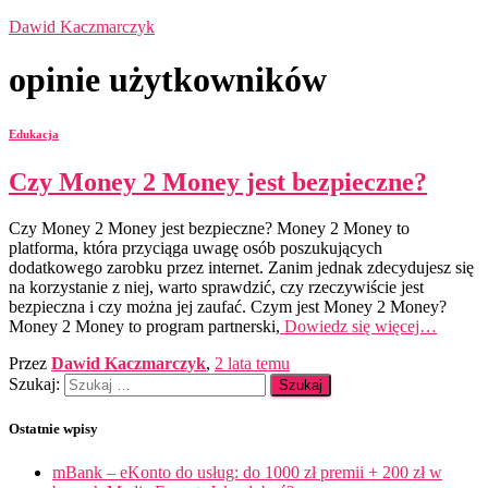
Dawid Kaczmarczyk
opinie użytkowników
Edukacja
Czy Money 2 Money jest bezpieczne?
Czy Money 2 Money jest bezpieczne? Money 2 Money to
platforma, która przyciąga uwagę osób poszukujących
dodatkowego zarobku przez internet. Zanim jednak zdecydujesz się
na korzystanie z niej, warto sprawdzić, czy rzeczywiście jest
bezpieczna i czy można jej zaufać. Czym jest Money 2 Money?
Money 2 Money to program partnerski,
Dowiedz się więcej…
Przez
Dawid Kaczmarczyk
,
2 lata
temu
Szukaj:
Ostatnie wpisy
mBank – eKonto do usług: do 1000 zł premii + 200 zł w