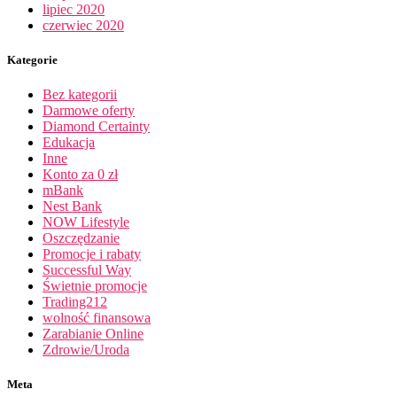
lipiec 2020
czerwiec 2020
Kategorie
Bez kategorii
Darmowe oferty
Diamond Certainty
Edukacja
Inne
Konto za 0 zł
mBank
Nest Bank
NOW Lifestyle
Oszczędzanie
Promocje i rabaty
Successful Way
Świetnie promocje
Trading212
wolność finansowa
Zarabianie Online
Zdrowie/Uroda
Meta