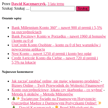
Przez
Dawid Kaczmarczyk
,
3 lata
temu
Szukaj:
Szukaj …
Ostatnie wpisy
Bank Millennium Konto 360° – nawet 900 zł premii i 5,5%
na oszczędnościach
Bank Pocztowy Konto w Porządku – nawet 1960 zł bonusów
i konto za 0 zł
UniCredit Konto Osobiste – konto za 0 zł bez warunków i
nowoczesna aplikacja
Nest Konto – nawet 1250 zł premii i konto bez opłat
Credit Agricole Konto dla Ciebie – nawet 720 zł premii i
5,5% na lokacie
Najnowsze komentarze
Jak zacząć zarabiać online, nie mając własnego produktu?
-
Biznes Online – Twój Przewodnik do Wolności Finansowej!
Konto oszczędnościowe, lokata czy skarbonka – co wybrać
-
Metoda 6 słoików – Metoda Milionerów
Świąteczne Światło na Finansowym Horyzoncie:
Oszczędzaj Mądrze z Darmowymi Pożyczkami Online!
- Dawid Kaczmarczyk
-
Przed Mikołajkami do