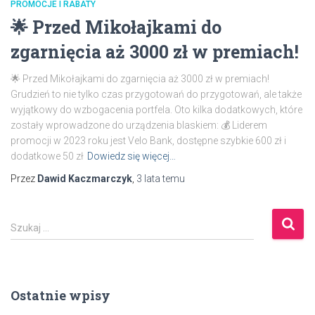
PROMOCJE I RABATY
🌟 Przed Mikołajkami do
zgarnięcia aż 3000 zł w premiach!
🌟 Przed Mikołajkami do zgarnięcia aż 3000 zł w premiach!
Grudzień to nie tylko czas przygotowań do przygotowań, ale także
wyjątkowy do wzbogacenia portfela. Oto kilka dodatkowych, które
zostały wprowadzone do urządzenia blaskiem: 💰 Liderem
promocji w 2023 roku jest Velo Bank, dostępne szybkie 600 zł i
dodatkowe 50 zł
Dowiedz się więcej…
Przez
Dawid Kaczmarczyk
,
3 lata
temu
S
Szukaj …
z
u
k
a
Ostatnie wpisy
j
: