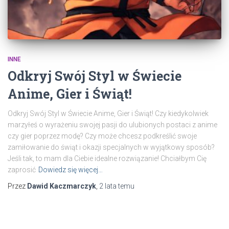
INNE
Odkryj Swój Styl w Świecie
Anime, Gier i Świąt!
Odkryj Swój Styl w Świecie Anime, Gier i Świąt! Czy kiedykolwiek
marzyłeś o wyrażeniu swojej pasji do ulubionych postaci z anime
czy gier poprzez modę? Czy może chcesz podkreślić swoje
zamiłowanie do świąt i okazji specjalnych w wyjątkowy sposób?
Jeśli tak, to mam dla Ciebie idealne rozwiązanie! Chciałbym Cię
zaprosić
Dowiedz się więcej…
Przez
Dawid Kaczmarczyk
,
2 lata
temu