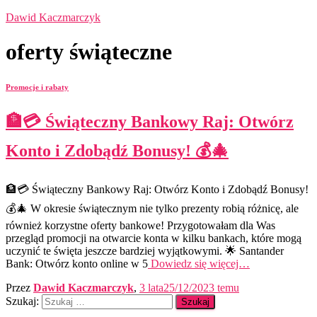
Dawid Kaczmarczyk
oferty świąteczne
Promocje i rabaty
🏦💳 Świąteczny Bankowy Raj: Otwórz
Konto i Zdobądź Bonusy! 💰🎄
🏦💳 Świąteczny Bankowy Raj: Otwórz Konto i Zdobądź Bonusy!
💰🎄 W okresie świątecznym nie tylko prezenty robią różnicę, ale
również korzystne oferty bankowe! Przygotowałam dla Was
przegląd promocji na otwarcie konta w kilku bankach, które mogą
uczynić te święta jeszcze bardziej wyjątkowymi. 🌟 Santander
Bank: Otwórz konto online w 5
Dowiedz się więcej…
Przez
Dawid Kaczmarczyk
,
3 lata
25/12/2023
temu
Szukaj: