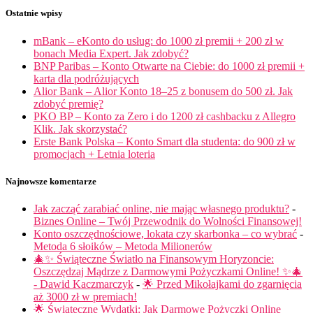
Ostatnie wpisy
mBank – eKonto do usług: do 1000 zł premii + 200 zł w
bonach Media Expert. Jak zdobyć?
BNP Paribas – Konto Otwarte na Ciebie: do 1000 zł premii +
karta dla podróżujących
Alior Bank – Alior Konto 18–25 z bonusem do 500 zł. Jak
zdobyć premię?
PKO BP – Konto za Zero i do 1200 zł cashbacku z Allegro
Klik. Jak skorzystać?
Erste Bank Polska – Konto Smart dla studenta: do 900 zł w
promocjach + Letnia loteria
Najnowsze komentarze
Jak zacząć zarabiać online, nie mając własnego produktu?
-
Biznes Online – Twój Przewodnik do Wolności Finansowej!
Konto oszczędnościowe, lokata czy skarbonka – co wybrać
-
Metoda 6 słoików – Metoda Milionerów
🎄✨ Świąteczne Światło na Finansowym Horyzoncie:
Oszczędzaj Mądrze z Darmowymi Pożyczkami Online! ✨🎄
- Dawid Kaczmarczyk
-
🌟 Przed Mikołajkami do zgarnięcia
aż 3000 zł w premiach!
🌟 Świąteczne Wydatki: Jak Darmowe Pożyczki Online