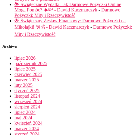
🌟 Świąteczne Wydatki: Jak Darmowe Pożyczki Online
Mogą Pomóc? 🎄💸 - Dawid Kaczmarczyk
-
Darmowe
Pożyczki: Mity i Rzeczywistość
🌟 Świąteczny Zestaw Finansowy: Darmowe Pożyczki na
Mikołajki! 🎅💰 - Dawid Kaczmarczyk
-
Darmowe Pożyczki:
Mity i Rzeczywistość
Archiwa
lipiec 2026
październik 2025
lipiec 2025
czerwiec 2025
marzec 2025
luty 2025
styczeń 2025
listopad 2024
wrzesień 2024
sierpień 2024
lipiec 2024
maj 2024
kwiecień 2024
marzec 2024
styczeń 2024