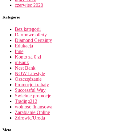
czerwiec 2020
Kategorie
Bez kategorii
Darmowe oferty
Diamond Certainty
Edukacja
Inne
Konto za 0 zł
mBank
Nest Bank
NOW Lifestyle
Oszczędzanie
Promocje i rabaty
Successful Way
Świetnie promocje
Trading212
wolność finansowa
Zarabianie Online
Zdrowie/Uroda
Meta