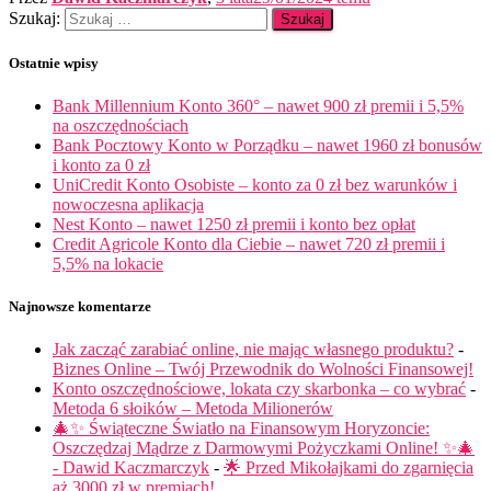
Szukaj:
Ostatnie wpisy
Bank Millennium Konto 360° – nawet 900 zł premii i 5,5%
na oszczędnościach
Bank Pocztowy Konto w Porządku – nawet 1960 zł bonusów
i konto za 0 zł
UniCredit Konto Osobiste – konto za 0 zł bez warunków i
nowoczesna aplikacja
Nest Konto – nawet 1250 zł premii i konto bez opłat
Credit Agricole Konto dla Ciebie – nawet 720 zł premii i
5,5% na lokacie
Najnowsze komentarze
Jak zacząć zarabiać online, nie mając własnego produktu?
-
Biznes Online – Twój Przewodnik do Wolności Finansowej!
Konto oszczędnościowe, lokata czy skarbonka – co wybrać
-
Metoda 6 słoików – Metoda Milionerów
🎄✨ Świąteczne Światło na Finansowym Horyzoncie:
Oszczędzaj Mądrze z Darmowymi Pożyczkami Online! ✨🎄
- Dawid Kaczmarczyk
-
🌟 Przed Mikołajkami do zgarnięcia
aż 3000 zł w premiach!