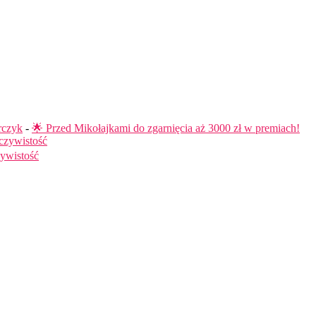
rczyk
-
🌟 Przed Mikołajkami do zgarnięcia aż 3000 zł w premiach!
czywistość
ywistość