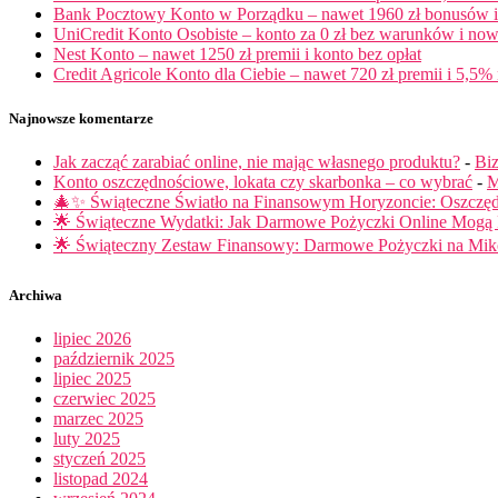
Bank Pocztowy Konto w Porządku – nawet 1960 zł bonusów i 
UniCredit Konto Osobiste – konto za 0 zł bez warunków i now
Nest Konto – nawet 1250 zł premii i konto bez opłat
Credit Agricole Konto dla Ciebie – nawet 720 zł premii i 5,5% 
Najnowsze komentarze
Jak zacząć zarabiać online, nie mając własnego produktu?
-
Biz
Konto oszczędnościowe, lokata czy skarbonka – co wybrać
-
M
🎄✨ Świąteczne Światło na Finansowym Horyzoncie: Oszczę
🌟 Świąteczne Wydatki: Jak Darmowe Pożyczki Online Mog
🌟 Świąteczny Zestaw Finansowy: Darmowe Pożyczki na Miko
Archiwa
lipiec 2026
październik 2025
lipiec 2025
czerwiec 2025
marzec 2025
luty 2025
styczeń 2025
listopad 2024