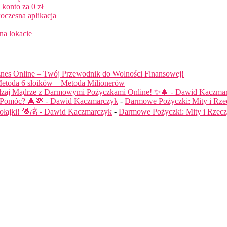
konto za 0 zł
oczesna aplikacja
na lokacie
nes Online – Twój Przewodnik do Wolności Finansowej!
etoda 6 słoików – Metoda Milionerów
dzaj Mądrze z Darmowymi Pożyczkami Online! ✨🎄 - Dawid Kaczma
ą Pomóc? 🎄💸 - Dawid Kaczmarczyk
-
Darmowe Pożyczki: Mity i Rze
łajki! 🎅💰 - Dawid Kaczmarczyk
-
Darmowe Pożyczki: Mity i Rzecz