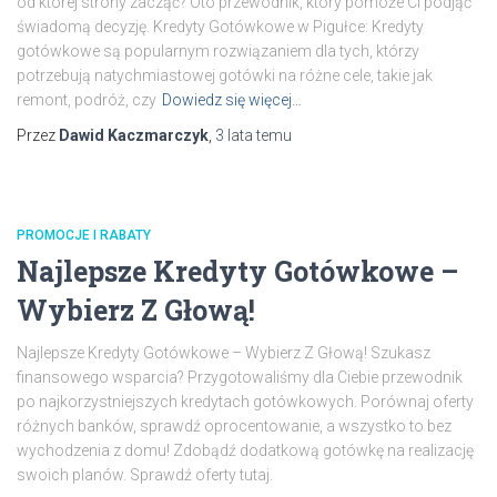
od której strony zacząć? Oto przewodnik, który pomoże Ci podjąć
świadomą decyzję. Kredyty Gotówkowe w Pigułce: Kredyty
gotówkowe są popularnym rozwiązaniem dla tych, którzy
potrzebują natychmiastowej gotówki na różne cele, takie jak
remont, podróż, czy
Dowiedz się więcej…
Przez
Dawid Kaczmarczyk
,
3 lata
temu
PROMOCJE I RABATY
Najlepsze Kredyty Gotówkowe –
Wybierz Z Głową!
Najlepsze Kredyty Gotówkowe – Wybierz Z Głową! Szukasz
finansowego wsparcia? Przygotowaliśmy dla Ciebie przewodnik
po najkorzystniejszych kredytach gotówkowych. Porównaj oferty
różnych banków, sprawdź oprocentowanie, a wszystko to bez
wychodzenia z domu! Zdobądź dodatkową gotówkę na realizację
swoich planów. Sprawdź oferty tutaj.