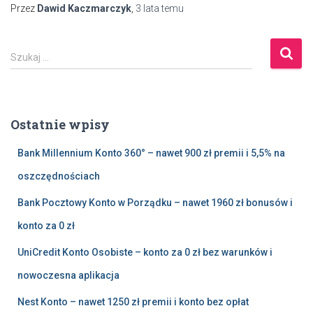
Przez
Dawid Kaczmarczyk
,
3 lata
temu
S
Szukaj …
z
u
k
a
Ostatnie wpisy
j
:
Bank Millennium Konto 360° – nawet 900 zł premii i 5,5% na
oszczędnościach
Bank Pocztowy Konto w Porządku – nawet 1960 zł bonusów i
konto za 0 zł
UniCredit Konto Osobiste – konto za 0 zł bez warunków i
nowoczesna aplikacja
Nest Konto – nawet 1250 zł premii i konto bez opłat