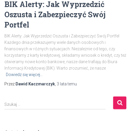
BIK Alerty: Jak Wyprzedzić
Oszusta i Zabezpieczyć Swój
Portfel
BIK Alerty: Jak Wyprzedzić Oszusta i Zabezpieczyć Swój Portfel
Każdego dnia przekazujemy wiele danych osobowych i
finansowych w różnych sytuacjach. Niezależnie od tego, czy
korzystamy z karty kredytowej, składamy wniosek o kredyt, czy też
otwieramy nowe konto bankowe, nasze dane trafiają do Biura
Informacji Kredytowej (BIK). Warto zrozumieć, że nasze
Dowiedz się więcej…
Przez
Dawid Kaczmarczyk
,
3 lata
temu
S
Szukaj …
z
u
k
a