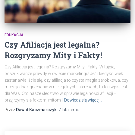
EDUKACJA
Czy Afiliacja jest legalna?
Rozgryzamy Mity i Fakty!
Czy Afiliacja jest legalna? Rozgryzamy Mity i Fakty! Witajcie,
poszukiwacze prawdy w świecie marketingu! Jeśli kiedykolwiek
zastanawialiście się, czy afiliacja to czysta magia zarobkowa, czy
może jednak grzebanie w nielegalnych interesach, to ten wpis jest
dla Was. Oto nasze śledztwo w sprawie legalności afiliacji –
przyjrzymy się faktom, mitom i
Dowiedz się więcej…
Przez
Dawid Kaczmarczyk
,
2 lata
temu