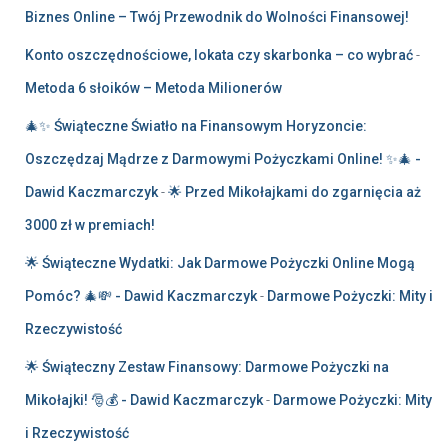
Biznes Online – Twój Przewodnik do Wolności Finansowej!
Konto oszczędnościowe, lokata czy skarbonka – co wybrać
-
Metoda 6 słoików – Metoda Milionerów
🎄✨ Świąteczne Światło na Finansowym Horyzoncie:
Oszczędzaj Mądrze z Darmowymi Pożyczkami Online! ✨🎄 -
Dawid Kaczmarczyk
-
🌟 Przed Mikołajkami do zgarnięcia aż
3000 zł w premiach!
🌟 Świąteczne Wydatki: Jak Darmowe Pożyczki Online Mogą
Pomóc? 🎄💸 - Dawid Kaczmarczyk
-
Darmowe Pożyczki: Mity i
Rzeczywistość
🌟 Świąteczny Zestaw Finansowy: Darmowe Pożyczki na
Mikołajki! 🎅💰 - Dawid Kaczmarczyk
-
Darmowe Pożyczki: Mity
i Rzeczywistość