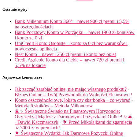
Ostatnie wpisy
Bank Millennium Konto 360° – nawet 900 zł premii i 5,5%
na oszczędnościach
Bank Pocztowy Konto w Porządku – nawet 1960 zł bonusów
i konto za 0 zł
UniCredit Konto Osobiste – konto za 0 zł bez warunków i
nowoczesna aplikacja
Nest Konto – nawet 1250 zł premii i konto bez opłat
Credit Agricole Konto dla Ciebie – nawet 720 zł premii i
5,5% na lokacie
Najnowsze komentarze
Jak zacząć zarabiać online, nie mając własnego produktu?
-
Biznes Online – Twój Przewodnik do Wolności Finansowej!
Konto oszczędnościowe, lokata czy skarbonka – co wybrać
-
Metoda 6 słoików – Metoda Milionerów
🎄✨ Świąteczne Światło na Finansowym Horyzoncie:
Oszczędzaj Mądrze z Darmowymi Pożyczkami Online! ✨🎄
- Dawid Kaczmarczyk
-
🌟 Przed Mikołajkami do zgarnięcia
aż 3000 zł w premiach!
🌟 Świąteczne Wydatki: Jak Darmowe Pożyczki Online