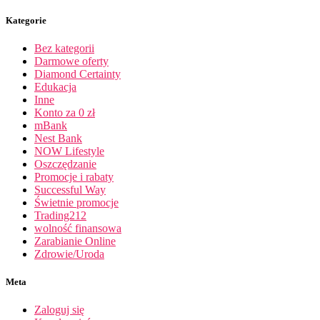
Kategorie
Bez kategorii
Darmowe oferty
Diamond Certainty
Edukacja
Inne
Konto za 0 zł
mBank
Nest Bank
NOW Lifestyle
Oszczędzanie
Promocje i rabaty
Successful Way
Świetnie promocje
Trading212
wolność finansowa
Zarabianie Online
Zdrowie/Uroda
Meta
Zaloguj się