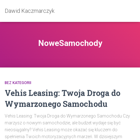
Dawid Kaczmarczyk
NoweSamochody
BEZ KATEGORII
Vehis Leasing: Twoja Droga do
Wymarzonego Samochodu
Vehis Leasing: Twoja Droga do Wymarzonego Samochodu Czy
marzysz o nowym samochodzie, ale budżet wydaje się być
nieosiągalny? Vehis Leasing może okazać się kluczem do
spełnienia Twoich motoryzacyjnych marzeń. W dzisiejszym