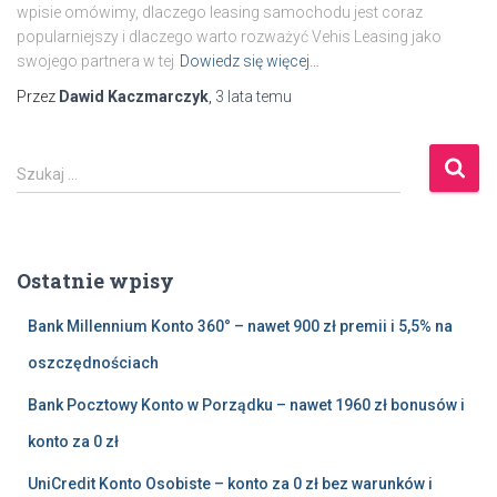
wpisie omówimy, dlaczego leasing samochodu jest coraz
popularniejszy i dlaczego warto rozważyć Vehis Leasing jako
swojego partnera w tej
Dowiedz się więcej…
Przez
Dawid Kaczmarczyk
,
3 lata
temu
S
Szukaj …
z
u
k
a
Ostatnie wpisy
j
:
Bank Millennium Konto 360° – nawet 900 zł premii i 5,5% na
oszczędnościach
Bank Pocztowy Konto w Porządku – nawet 1960 zł bonusów i
konto za 0 zł
UniCredit Konto Osobiste – konto za 0 zł bez warunków i