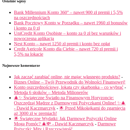
Ostatnie wpisy
Bank Millennium Konto 360° – nawet 900 zł premii i 5,5%
na oszczędnościach
Bank Pocztowy Konto w Porządku – nawet 1960 zł bonusów
i konto za 0 zł
UniCredit Konto Osobiste – konto za 0 zł bez warunków i
nowoczesna aplikacja
Nest Konto – nawet 1250 zł premii i konto bez opłat
Credit Agricole Konto dla Ciebie – nawet 720 zł premii i
5,5% na lokacie
Najnowsze komentarze
Jak zacząć zarabiać online, nie mając własnego produktu?
-
Biznes Online – Twój Przewodnik do Wolności Finansowej!
Konto oszczędnościowe, lokata czy skarbonka – co wybrać
-
Metoda 6 słoików – Metoda Milionerów
🎄✨ Świąteczne Światło na Finansowym Horyzoncie:
Oszczędzaj Mądrze z Darmowymi Pożyczkami Online! ✨🎄
- Dawid Kaczmarczyk
-
🌟 Przed Mikołajkami do zgarnięcia
aż 3000 zł w premiach!
🌟 Świąteczne Wydatki: Jak Darmowe Pożyczki Online
Mogą Pomóc? 🎄💸 - Dawid Kaczmarczyk
-
Darmowe
Pożyczki: Mity i Rzeczywistość