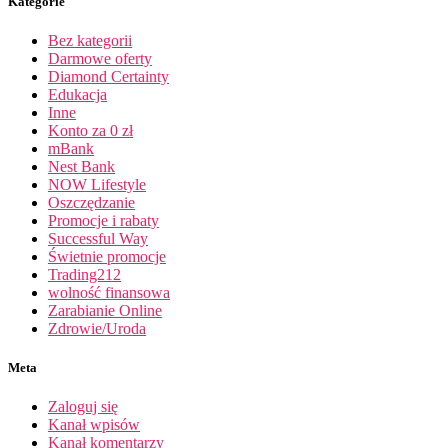
Kategorie
Bez kategorii
Darmowe oferty
Diamond Certainty
Edukacja
Inne
Konto za 0 zł
mBank
Nest Bank
NOW Lifestyle
Oszczędzanie
Promocje i rabaty
Successful Way
Świetnie promocje
Trading212
wolność finansowa
Zarabianie Online
Zdrowie/Uroda
Meta
Zaloguj się
Kanał wpisów
Kanał komentarzy