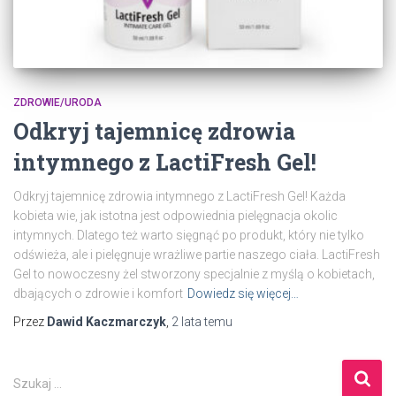
ZDROWIE/URODA
Odkryj tajemnicę zdrowia
intymnego z LactiFresh Gel!
Odkryj tajemnicę zdrowia intymnego z LactiFresh Gel! Każda
kobieta wie, jak istotna jest odpowiednia pielęgnacja okolic
intymnych. Dlatego też warto sięgnąć po produkt, który nie tylko
odświeża, ale i pielęgnuje wrażliwe partie naszego ciała. LactiFresh
Gel to nowoczesny żel stworzony specjalnie z myślą o kobietach,
dbających o zdrowie i komfort
Dowiedz się więcej…
Przez
Dawid Kaczmarczyk
,
2 lata
temu
S
Szukaj …
z