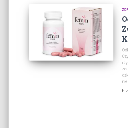
ZD
O
Z
K
Odk
Czy
i ż
zda
dzi
nie
Pr