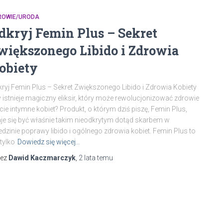
ROWIE/URODA
dkryj Femin Plus – Sekret
większonego Libido i Zdrowia
obiety
ryj Femin Plus – Sekret Zwiększonego Libido i Zdrowia Kobiety
 istnieje magiczny eliksir, który może rewolucjonizować zdrowie
ycie intymne kobiet? Produkt, o którym dziś piszę, Femin Plus,
je się być właśnie takim nieodkrytym dotąd skarbem w
edzinie poprawy libido i ogólnego zdrowia kobiet. Femin Plus to
 tylko
Dowiedz się więcej…
zez
Dawid Kaczmarczyk
,
2 lata
temu