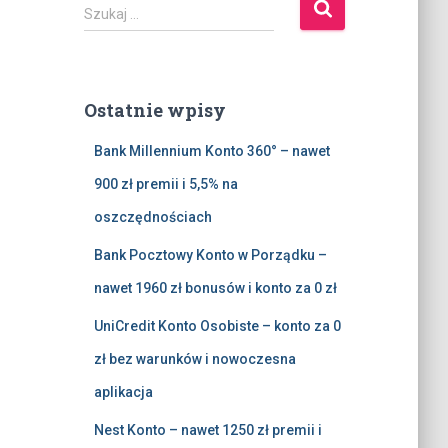
S
Szukaj …
z
u
k
a
Ostatnie wpisy
j
:
Bank Millennium Konto 360° – nawet
900 zł premii i 5,5% na
oszczędnościach
Bank Pocztowy Konto w Porządku –
nawet 1960 zł bonusów i konto za 0 zł
UniCredit Konto Osobiste – konto za 0
zł bez warunków i nowoczesna
aplikacja
Nest Konto – nawet 1250 zł premii i