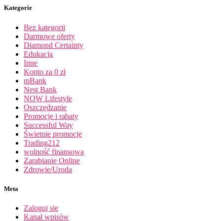
Kategorie
Bez kategorii
Darmowe oferty
Diamond Certainty
Edukacja
Inne
Konto za 0 zł
mBank
Nest Bank
NOW Lifestyle
Oszczędzanie
Promocje i rabaty
Successful Way
Świetnie promocje
Trading212
wolność finansowa
Zarabianie Online
Zdrowie/Uroda
Meta
Zaloguj się
Kanał wpisów