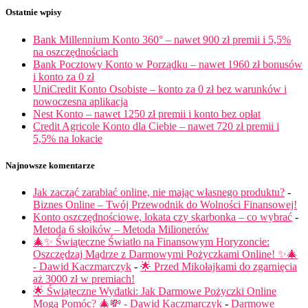
Ostatnie wpisy
Bank Millennium Konto 360° – nawet 900 zł premii i 5,5%
na oszczędnościach
Bank Pocztowy Konto w Porządku – nawet 1960 zł bonusów
i konto za 0 zł
UniCredit Konto Osobiste – konto za 0 zł bez warunków i
nowoczesna aplikacja
Nest Konto – nawet 1250 zł premii i konto bez opłat
Credit Agricole Konto dla Ciebie – nawet 720 zł premii i
5,5% na lokacie
Najnowsze komentarze
Jak zacząć zarabiać online, nie mając własnego produktu?
-
Biznes Online – Twój Przewodnik do Wolności Finansowej!
Konto oszczędnościowe, lokata czy skarbonka – co wybrać
-
Metoda 6 słoików – Metoda Milionerów
🎄✨ Świąteczne Światło na Finansowym Horyzoncie:
Oszczędzaj Mądrze z Darmowymi Pożyczkami Online! ✨🎄
- Dawid Kaczmarczyk
-
🌟 Przed Mikołajkami do zgarnięcia
aż 3000 zł w premiach!
🌟 Świąteczne Wydatki: Jak Darmowe Pożyczki Online
Mogą Pomóc? 🎄💸 - Dawid Kaczmarczyk
-
Darmowe