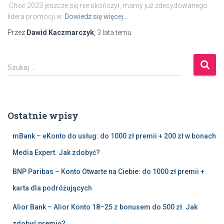
Choć 2023 jeszcze się nie skończył, mamy już zdecydowanego
lidera promocji w
Dowiedz się więcej…
Przez
Dawid Kaczmarczyk
,
3 lata
temu
S
Szukaj …
z
u
k
a
Ostatnie wpisy
j
:
mBank – eKonto do usług: do 1000 zł premii + 200 zł w bonach
Media Expert. Jak zdobyć?
BNP Paribas – Konto Otwarte na Ciebie: do 1000 zł premii +
karta dla podróżujących
Alior Bank – Alior Konto 18–25 z bonusem do 500 zł. Jak
zdobyć premię?