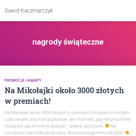
Dawid Kaczmarczyk
nagrody świąteczne
PROMOCJE I RABATY
Na Mikołajki około 3000 złotych
w premiach!
Na Mikołajki około 3000 złotych w premiach! Grudzień to nie tylko
czas świątecznych przygotowań, ale i moment, gdy nasze portfele
mogą być jak zimowy krajobraz – piękne, lecz puste.
Na
szczęście, mam kilka propozycji, które pomogą temu zaradzić: