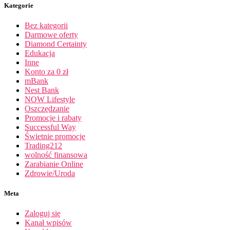
Kategorie
Bez kategorii
Darmowe oferty
Diamond Certainty
Edukacja
Inne
Konto za 0 zł
mBank
Nest Bank
NOW Lifestyle
Oszczędzanie
Promocje i rabaty
Successful Way
Świetnie promocje
Trading212
wolność finansowa
Zarabianie Online
Zdrowie/Uroda
Meta
Zaloguj się
Kanał wpisów