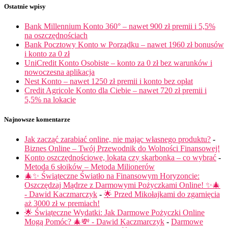
Ostatnie wpisy
Bank Millennium Konto 360° – nawet 900 zł premii i 5,5%
na oszczędnościach
Bank Pocztowy Konto w Porządku – nawet 1960 zł bonusów
i konto za 0 zł
UniCredit Konto Osobiste – konto za 0 zł bez warunków i
nowoczesna aplikacja
Nest Konto – nawet 1250 zł premii i konto bez opłat
Credit Agricole Konto dla Ciebie – nawet 720 zł premii i
5,5% na lokacie
Najnowsze komentarze
Jak zacząć zarabiać online, nie mając własnego produktu?
-
Biznes Online – Twój Przewodnik do Wolności Finansowej!
Konto oszczędnościowe, lokata czy skarbonka – co wybrać
-
Metoda 6 słoików – Metoda Milionerów
🎄✨ Świąteczne Światło na Finansowym Horyzoncie:
Oszczędzaj Mądrze z Darmowymi Pożyczkami Online! ✨🎄
- Dawid Kaczmarczyk
-
🌟 Przed Mikołajkami do zgarnięcia
aż 3000 zł w premiach!
🌟 Świąteczne Wydatki: Jak Darmowe Pożyczki Online
Mogą Pomóc? 🎄💸 - Dawid Kaczmarczyk
-
Darmowe