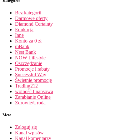
Kategorie
Bez kategorii
Darmowe oferty
Diamond Certainty
Edukacja
Inne
Konto za 0 zł
mBank
Nest Bank
NOW Lifestyle
Oszczędzanie
Promocje i rabaty
Successful Way
Świetnie promocje
Trading212
wolność finansowa
Zarabianie Online
Zdrowie/Uroda
Meta
Zaloguj się
Kanał wpisów
Kanał komentarzy