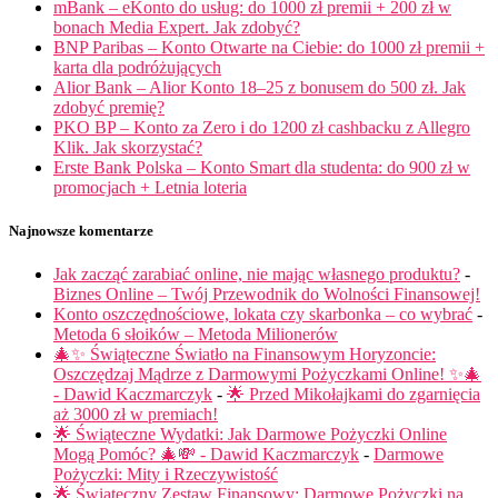
mBank – eKonto do usług: do 1000 zł premii + 200 zł w
bonach Media Expert. Jak zdobyć?
BNP Paribas – Konto Otwarte na Ciebie: do 1000 zł premii +
karta dla podróżujących
Alior Bank – Alior Konto 18–25 z bonusem do 500 zł. Jak
zdobyć premię?
PKO BP – Konto za Zero i do 1200 zł cashbacku z Allegro
Klik. Jak skorzystać?
Erste Bank Polska – Konto Smart dla studenta: do 900 zł w
promocjach + Letnia loteria
Najnowsze komentarze
Jak zacząć zarabiać online, nie mając własnego produktu?
-
Biznes Online – Twój Przewodnik do Wolności Finansowej!
Konto oszczędnościowe, lokata czy skarbonka – co wybrać
-
Metoda 6 słoików – Metoda Milionerów
🎄✨ Świąteczne Światło na Finansowym Horyzoncie:
Oszczędzaj Mądrze z Darmowymi Pożyczkami Online! ✨🎄
- Dawid Kaczmarczyk
-
🌟 Przed Mikołajkami do zgarnięcia
aż 3000 zł w premiach!
🌟 Świąteczne Wydatki: Jak Darmowe Pożyczki Online
Mogą Pomóc? 🎄💸 - Dawid Kaczmarczyk
-
Darmowe
Pożyczki: Mity i Rzeczywistość
🌟 Świąteczny Zestaw Finansowy: Darmowe Pożyczki na