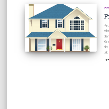
PR
P
Pro
obr
dar
Bim
do 
Skl
Pr