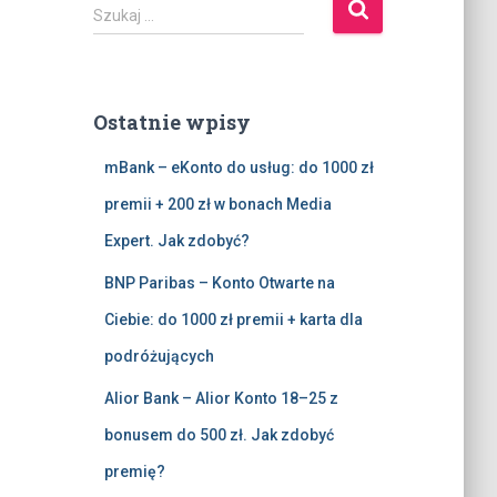
S
Szukaj …
z
u
k
a
Ostatnie wpisy
j
:
mBank – eKonto do usług: do 1000 zł
premii + 200 zł w bonach Media
Expert. Jak zdobyć?
BNP Paribas – Konto Otwarte na
Ciebie: do 1000 zł premii + karta dla
podróżujących
Alior Bank – Alior Konto 18–25 z
bonusem do 500 zł. Jak zdobyć
premię?