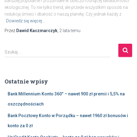
bardziej popularne i zrozumiałe w obliczu rosnącej świadomości
ekologicznej. To nie tylko trend, ale przede wszystkim sposób na
redukcję śmieci i dbałość o naszą planetę. Czy jednak każdy z
Dowiedz się więcej…
Przez
Dawid Kaczmarczyk
,
2 lata
temu
S
Szukaj …
z
u
k
a
Ostatnie wpisy
j
:
Bank Millennium Konto 360° – nawet 900 zł premii i 5,5% na
oszczędnościach
Bank Pocztowy Konto w Porządku – nawet 1960 zł bonusów i
konto za 0 zł