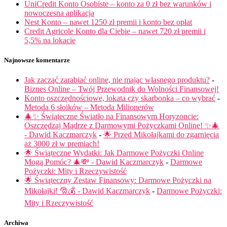
UniCredit Konto Osobiste – konto za 0 zł bez warunków i
nowoczesna aplikacja
Nest Konto – nawet 1250 zł premii i konto bez opłat
Credit Agricole Konto dla Ciebie – nawet 720 zł premii i
5,5% na lokacie
Najnowsze komentarze
Jak zacząć zarabiać online, nie mając własnego produktu?
-
Biznes Online – Twój Przewodnik do Wolności Finansowej!
Konto oszczędnościowe, lokata czy skarbonka – co wybrać
-
Metoda 6 słoików – Metoda Milionerów
🎄✨ Świąteczne Światło na Finansowym Horyzoncie:
Oszczędzaj Mądrze z Darmowymi Pożyczkami Online! ✨🎄
- Dawid Kaczmarczyk
-
🌟 Przed Mikołajkami do zgarnięcia
aż 3000 zł w premiach!
🌟 Świąteczne Wydatki: Jak Darmowe Pożyczki Online
Mogą Pomóc? 🎄💸 - Dawid Kaczmarczyk
-
Darmowe
Pożyczki: Mity i Rzeczywistość
🌟 Świąteczny Zestaw Finansowy: Darmowe Pożyczki na
Mikołajki! 🎅💰 - Dawid Kaczmarczyk
-
Darmowe Pożyczki:
Mity i Rzeczywistość
Archiwa