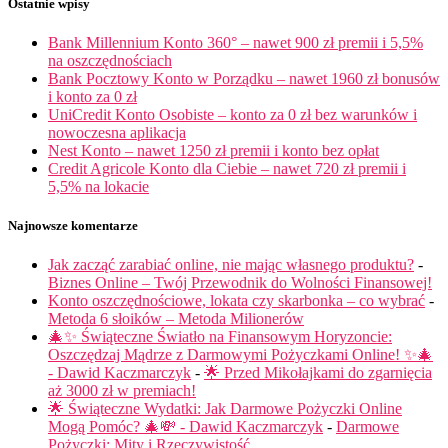
Ostatnie wpisy
Bank Millennium Konto 360° – nawet 900 zł premii i 5,5%
na oszczędnościach
Bank Pocztowy Konto w Porządku – nawet 1960 zł bonusów
i konto za 0 zł
UniCredit Konto Osobiste – konto za 0 zł bez warunków i
nowoczesna aplikacja
Nest Konto – nawet 1250 zł premii i konto bez opłat
Credit Agricole Konto dla Ciebie – nawet 720 zł premii i
5,5% na lokacie
Najnowsze komentarze
Jak zacząć zarabiać online, nie mając własnego produktu?
-
Biznes Online – Twój Przewodnik do Wolności Finansowej!
Konto oszczędnościowe, lokata czy skarbonka – co wybrać
-
Metoda 6 słoików – Metoda Milionerów
🎄✨ Świąteczne Światło na Finansowym Horyzoncie:
Oszczędzaj Mądrze z Darmowymi Pożyczkami Online! ✨🎄
- Dawid Kaczmarczyk
-
🌟 Przed Mikołajkami do zgarnięcia
aż 3000 zł w premiach!
🌟 Świąteczne Wydatki: Jak Darmowe Pożyczki Online
Mogą Pomóc? 🎄💸 - Dawid Kaczmarczyk
-
Darmowe
Pożyczki: Mity i Rzeczywistość