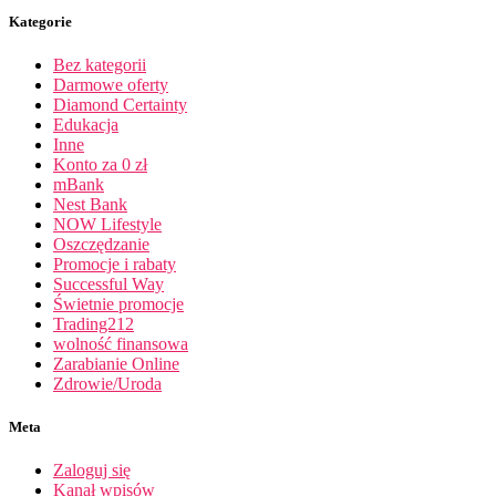
Kategorie
Bez kategorii
Darmowe oferty
Diamond Certainty
Edukacja
Inne
Konto za 0 zł
mBank
Nest Bank
NOW Lifestyle
Oszczędzanie
Promocje i rabaty
Successful Way
Świetnie promocje
Trading212
wolność finansowa
Zarabianie Online
Zdrowie/Uroda
Meta
Zaloguj się
Kanał wpisów