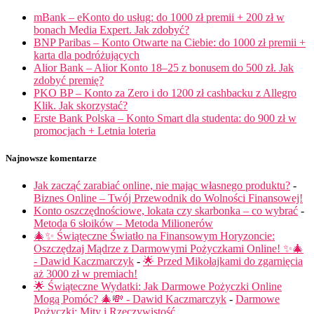
mBank – eKonto do usług: do 1000 zł premii + 200 zł w
bonach Media Expert. Jak zdobyć?
BNP Paribas – Konto Otwarte na Ciebie: do 1000 zł premii +
karta dla podróżujących
Alior Bank – Alior Konto 18–25 z bonusem do 500 zł. Jak
zdobyć premię?
PKO BP – Konto za Zero i do 1200 zł cashbacku z Allegro
Klik. Jak skorzystać?
Erste Bank Polska – Konto Smart dla studenta: do 900 zł w
promocjach + Letnia loteria
Najnowsze komentarze
Jak zacząć zarabiać online, nie mając własnego produktu?
-
Biznes Online – Twój Przewodnik do Wolności Finansowej!
Konto oszczędnościowe, lokata czy skarbonka – co wybrać
-
Metoda 6 słoików – Metoda Milionerów
🎄✨ Świąteczne Światło na Finansowym Horyzoncie:
Oszczędzaj Mądrze z Darmowymi Pożyczkami Online! ✨🎄
- Dawid Kaczmarczyk
-
🌟 Przed Mikołajkami do zgarnięcia
aż 3000 zł w premiach!
🌟 Świąteczne Wydatki: Jak Darmowe Pożyczki Online
Mogą Pomóc? 🎄💸 - Dawid Kaczmarczyk
-
Darmowe
Pożyczki: Mity i Rzeczywistość