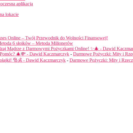
oczesna aplikacja
na lokacie
nes Online – Twój Przewodnik do Wolności Finansowej!
etoda 6 słoików – Metoda Milionerów
dzaj Mądrze z Darmowymi Pożyczkami Online! ✨🎄 - Dawid Kaczma
ą Pomóc? 🎄💸 - Dawid Kaczmarczyk
-
Darmowe Pożyczki: Mity i Rze
łajki! 🎅💰 - Dawid Kaczmarczyk
-
Darmowe Pożyczki: Mity i Rzecz