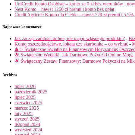
UniCredit Konto Osobiste – konto za 0 zł bez warunków i now
Nest Konto – nawet 1250 zł premii i konto bez opłat
Credit Agricole Konto dla Ciebie – nawet 720 zł premii i 5,5% 
Najnowsze komentarze
Jak zacząć zarabiać online, nie mając własnego produktu?
-
Biz
Konto oszczędnościowe, lokata czy skarbonka – co wybrać
-
M
🎄✨ Świąteczne Światło na Finansowym Horyzoncie: Oszczę
🌟 Świąteczne Wydatki: Jak Darmowe Pożyczki Online Mog
🌟 Świąteczny Zestaw Finansowy: Darmowe Pożyczki na Miko
Archiwa
lipiec 2026
październik 2025
lipiec 2025
czerwiec 2025
marzec 2025
luty 2025
styczeń 2025
listopad 2024
wrzesień 2024