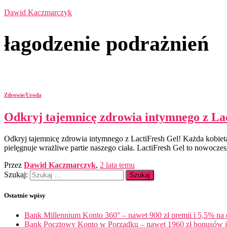
Dawid Kaczmarczyk
łagodzenie podrażnień
Zdrowie/Uroda
Odkryj tajemnicę zdrowia intymnego z La
Odkryj tajemnicę zdrowia intymnego z LactiFresh Gel! Każda kobieta w
pielęgnuje wrażliwe partie naszego ciała. LactiFresh Gel to nowoczes
Przez
Dawid Kaczmarczyk
,
2 lata
temu
Szukaj:
Ostatnie wpisy
Bank Millennium Konto 360° – nawet 900 zł premii i 5,5% na
Bank Pocztowy Konto w Porządku – nawet 1960 zł bonusów i 