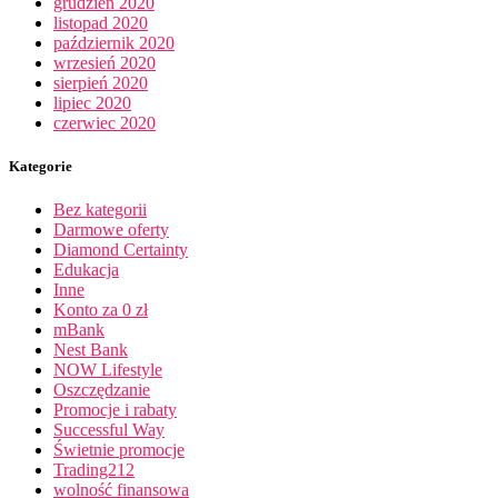
grudzień 2020
listopad 2020
październik 2020
wrzesień 2020
sierpień 2020
lipiec 2020
czerwiec 2020
Kategorie
Bez kategorii
Darmowe oferty
Diamond Certainty
Edukacja
Inne
Konto za 0 zł
mBank
Nest Bank
NOW Lifestyle
Oszczędzanie
Promocje i rabaty
Successful Way
Świetnie promocje
Trading212
wolność finansowa