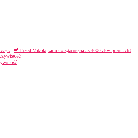
rczyk
-
🌟 Przed Mikołajkami do zgarnięcia aż 3000 zł w premiach!
czywistość
ywistość