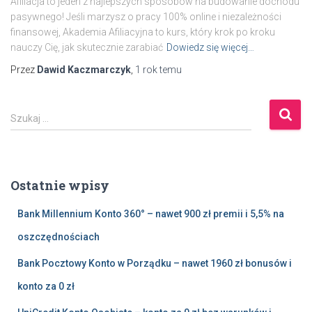
Afiliacja to jeden z najlepszych sposobów na budowanie dochodu
pasywnego! Jeśli marzysz o pracy 100% online i niezależności
finansowej, Akademia Afiliacyjna to kurs, który krok po kroku
nauczy Cię, jak skutecznie zarabiać
Dowiedz się więcej…
Przez
Dawid Kaczmarczyk
,
1 rok
temu
S
Szukaj …
z
u
k
a
Ostatnie wpisy
j
:
Bank Millennium Konto 360° – nawet 900 zł premii i 5,5% na
oszczędnościach
Bank Pocztowy Konto w Porządku – nawet 1960 zł bonusów i
konto za 0 zł