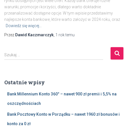
rynku dostępnych jest wiele ofert. Każdy bank oferuje różne
warunki, promocje i korzyści, dlatego warto dokładnie
przeanalizować dostępne opcje. W tym wpisie przedstawimy
najlepsze konta bankowe, które warto założyć w 2024 roku, oraz
Dowiedz się więcej…
Przez
Dawid Kaczmarczyk
,
1 rok
temu
S
Szukaj …
z
u
k
a
Ostatnie wpisy
j
:
Bank Millennium Konto 360° – nawet 900 zł premii i 5,5% na
oszczędnościach
Bank Pocztowy Konto w Porządku – nawet 1960 zł bonusów i
konto za 0 zł