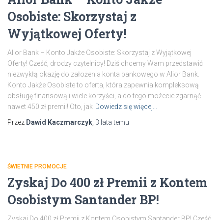
Osobiste: Skorzystaj z
Wyjątkowej Oferty!
Alior Bank – Konto Jakże Osobiste: Skorzystaj z Wyjątkowej
Oferty! Cześć, drodzy czytelnicy! Dziś chcemy Wam przedstawić
niezwykłą okazję do założenia konta bankowego w Alior Bank.
Konto Jakże Osobiste to oferta, która zapewnia kompleksową
obsługę finansową i wiele korzyści, a do tego możecie zgarnąć
nawet 450 zł premii! Oto, jak
Dowiedz się więcej…
Przez
Dawid Kaczmarczyk
,
3 lata
temu
ŚWIETNIE PROMOCJE
Zyskaj Do 400 zł Premii z Kontem
Osobistym Santander BP!
Zyskaj Do 400 zł Premii z Kontem Osobistym Santander BP! Cześć