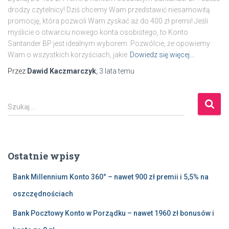
drodzy czytelnicy! Dziś chcemy Wam przedstawić niesamowitą
promocję, która pozwoli Wam zyskać aż do 400 zł premii! Jeśli
myślicie o otwarciu nowego konta osobistego, to Konto
Santander BP jest idealnym wyborem. Pozwólcie, że opowiemy
Wam o wszystkich korzyściach, jakie
Dowiedz się więcej…
Przez
Dawid Kaczmarczyk
,
3 lata
temu
S
Szukaj …
z
u
k
a
Ostatnie wpisy
j
:
Bank Millennium Konto 360° – nawet 900 zł premii i 5,5% na
oszczędnościach
Bank Pocztowy Konto w Porządku – nawet 1960 zł bonusów i