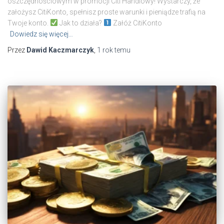
oszczędnościowym w promocji Citi Handlowy! Wystarczy, że
założysz CitiKonto, spełnisz proste warunki i pieniądze trafią na
Twoje konto.
Jak to działa?
Załóż CitiKonto
Dowiedz się więcej…
Przez
Dawid Kaczmarczyk
,
1 rok
temu