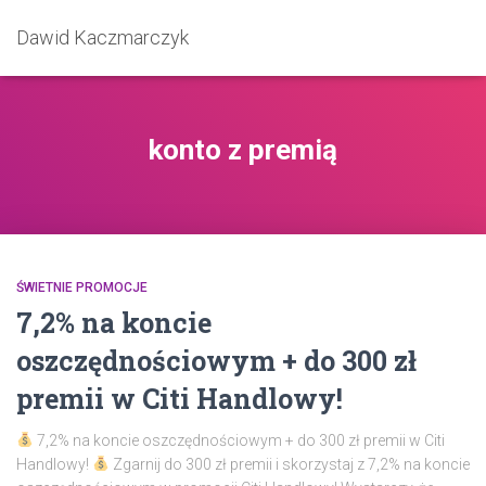
Dawid Kaczmarczyk
konto z premią
ŚWIETNIE PROMOCJE
7,2% na koncie
oszczędnościowym + do 300 zł
premii w Citi Handlowy!
7,2% na koncie oszczędnościowym + do 300 zł premii w Citi
Handlowy!
Zgarnij do 300 zł premii i skorzystaj z 7,2% na koncie