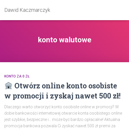
Dawid Kaczmarczyk
konto walutowe
KONTO ZA 0 ZŁ
Otwórz online konto osobiste
w promocji i zyskaj nawet 500 zł!
Dlaczego warto otworzyć konto osobiste online w promocji? W
dobie bankowości internetowej otwarcie konta osobistego online
jest szybkie, bezpieczne i… może być bardzo opłacalne! Aktualna
promocja bankowa pozwala Ci zyskać nawet 500 zł premii za