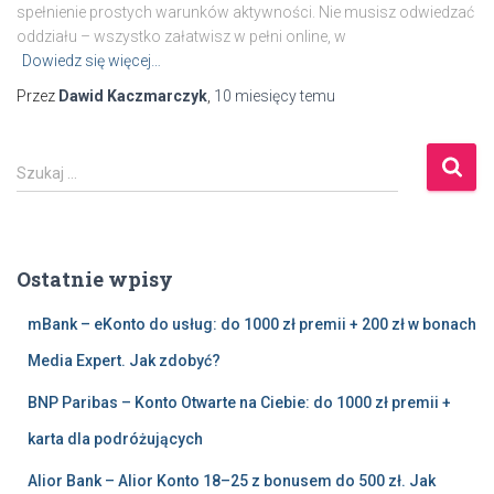
spełnienie prostych warunków aktywności. Nie musisz odwiedzać
oddziału – wszystko załatwisz w pełni online, w
Dowiedz się więcej…
Przez
Dawid Kaczmarczyk
,
10 miesięcy
temu
S
Szukaj …
z
u
k
a
Ostatnie wpisy
j
:
mBank – eKonto do usług: do 1000 zł premii + 200 zł w bonach
Media Expert. Jak zdobyć?
BNP Paribas – Konto Otwarte na Ciebie: do 1000 zł premii +
karta dla podróżujących
Alior Bank – Alior Konto 18–25 z bonusem do 500 zł. Jak