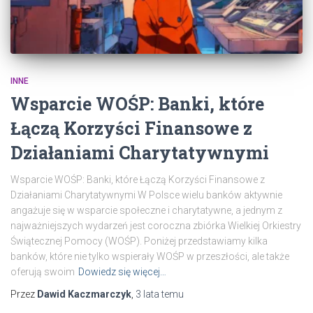
INNE
Wsparcie WOŚP: Banki, które
Łączą Korzyści Finansowe z
Działaniami Charytatywnymi
Wsparcie WOŚP: Banki, które Łączą Korzyści Finansowe z
Działaniami Charytatywnymi W Polsce wielu banków aktywnie
angażuje się w wsparcie społeczne i charytatywne, a jednym z
najważniejszych wydarzeń jest coroczna zbiórka Wielkiej Orkiestry
Świątecznej Pomocy (WOŚP). Poniżej przedstawiamy kilka
banków, które nie tylko wspierały WOŚP w przeszłości, ale także
oferują swoim
Dowiedz się więcej…
Przez
Dawid Kaczmarczyk
,
3 lata
temu