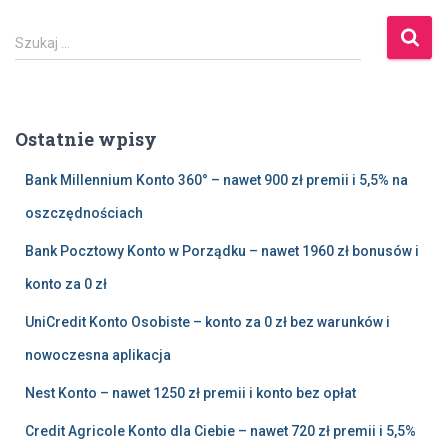
S
Szukaj …
z
u
k
a
Ostatnie wpisy
j
:
Bank Millennium Konto 360° – nawet 900 zł premii i 5,5% na
oszczędnościach
Bank Pocztowy Konto w Porządku – nawet 1960 zł bonusów i
konto za 0 zł
UniCredit Konto Osobiste – konto za 0 zł bez warunków i
nowoczesna aplikacja
Nest Konto – nawet 1250 zł premii i konto bez opłat
Credit Agricole Konto dla Ciebie – nawet 720 zł premii i 5,5%