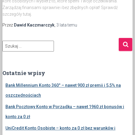
kont osobistych i wybierz to, które spełni Twoje oczekiwania.
Zarządzaj finansami sprawnie i bez zbędnych opłat! Sprawdź
szczegóły tutaj.
Przez
Dawid Kaczmarczyk
,
3 lata
temu
S
z
u
k
a
Ostatnie wpisy
j
:
Bank Millennium Konto 360° – nawet 900 zł premii i 5,5% na
oszczędnościach
Bank Pocztowy Konto w Porządku – nawet 1960 zł bonusów i
konto za 0 zł
UniCredit Konto Osobiste – konto za 0 zł bez warunków i