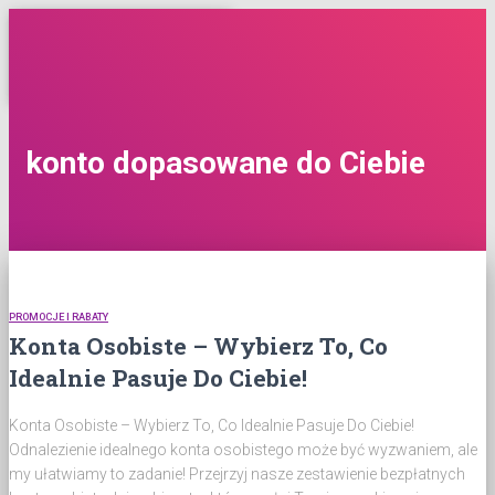
Dawid Kaczmarczyk
konto dopasowane do Ciebie
PROMOCJE I RABATY
Konta Osobiste – Wybierz To, Co
Idealnie Pasuje Do Ciebie!
Konta Osobiste – Wybierz To, Co Idealnie Pasuje Do Ciebie!
Odnalezienie idealnego konta osobistego może być wyzwaniem, ale
my ułatwiamy to zadanie! Przejrzyj nasze zestawienie bezpłatnych