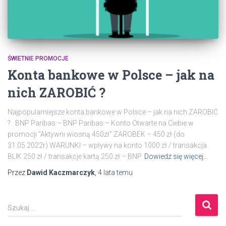
ŚWIETNIE PROMOCJE
Konta bankowe w Polsce – jak na
nich ZAROBIĆ ?
Najpopularniejsze konta bankowe w Polsce – jak na nich ZAROBIĆ
? BNP Paribas – BNP Paribas – Konto Otwarte na Ciebie w
promocji “Aktywni wiosną 450zł” ZAROBEK – 450 zł (do
31.05.2022r) WARUNKI – wpływy na konto 1000 zł / transakcja
BLIK 250 zł / transakcje kartą 250 zł – BNP
Dowiedz się więcej…
Przez
Dawid Kaczmarczyk
,
4 lata
temu
S
Szukaj …
z
u