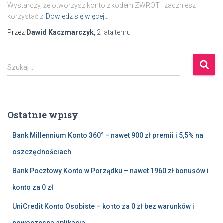
Wystarczy, że otworzysz konto z kodem ZWROT i zaczniesz
korzystać z
Dowiedz się więcej…
Przez
Dawid Kaczmarczyk
,
2 lata
temu
S
Szukaj …
z
u
k
a
Ostatnie wpisy
j
:
Bank Millennium Konto 360° – nawet 900 zł premii i 5,5% na
oszczędnościach
Bank Pocztowy Konto w Porządku – nawet 1960 zł bonusów i
konto za 0 zł
UniCredit Konto Osobiste – konto za 0 zł bez warunków i
nowoczesna aplikacja