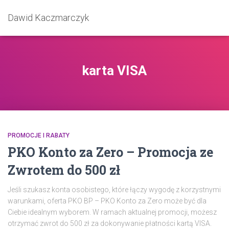
Dawid Kaczmarczyk
karta VISA
PROMOCJE I RABATY
PKO Konto za Zero – Promocja ze
Zwrotem do 500 zł
Jeśli szukasz konta osobistego, które łączy wygodę z korzystnymi
warunkami, oferta PKO BP – PKO Konto za Zero może być dla
Ciebie idealnym wyborem. W ramach aktualnej promocji, możesz
otrzymać zwrot do 500 zł za dokonywanie płatności kartą VISA.