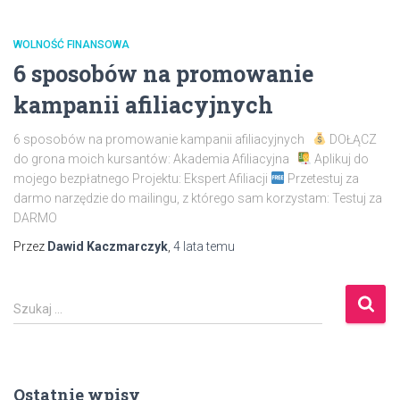
WOLNOŚĆ FINANSOWA
6 sposobów na promowanie
kampanii afiliacyjnych
6 sposobów na promowanie kampanii afiliacyjnych
DOŁĄCZ
do grona moich kursantów: Akademia Afiliacyjna
Aplikuj do
mojego bezpłatnego Projektu: Ekspert Afiliacji
Przetestuj za
darmo narzędzie do mailingu, z którego sam korzystam: Testuj za
DARMO
Przez
Dawid Kaczmarczyk
,
4 lata
temu
S
Szukaj …
z
u
k
a
Ostatnie wpisy
j