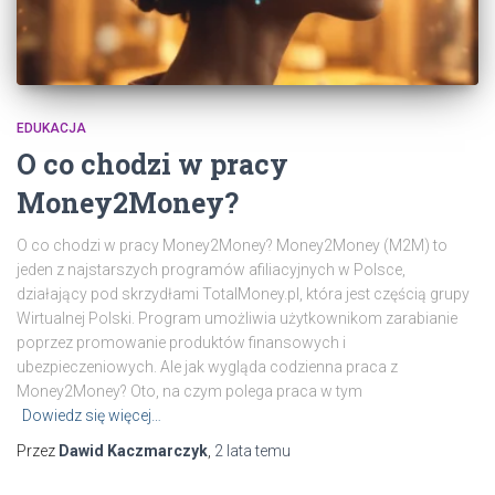
EDUKACJA
O co chodzi w pracy
Money2Money?
O co chodzi w pracy Money2Money? Money2Money (M2M) to
jeden z najstarszych programów afiliacyjnych w Polsce,
działający pod skrzydłami TotalMoney.pl, która jest częścią grupy
Wirtualnej Polski. Program umożliwia użytkownikom zarabianie
poprzez promowanie produktów finansowych i
ubezpieczeniowych. Ale jak wygląda codzienna praca z
Money2Money? Oto, na czym polega praca w tym
Dowiedz się więcej…
Przez
Dawid Kaczmarczyk
,
2 lata
temu