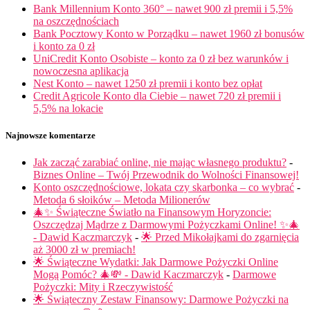
Bank Millennium Konto 360° – nawet 900 zł premii i 5,5%
na oszczędnościach
Bank Pocztowy Konto w Porządku – nawet 1960 zł bonusów
i konto za 0 zł
UniCredit Konto Osobiste – konto za 0 zł bez warunków i
nowoczesna aplikacja
Nest Konto – nawet 1250 zł premii i konto bez opłat
Credit Agricole Konto dla Ciebie – nawet 720 zł premii i
5,5% na lokacie
Najnowsze komentarze
Jak zacząć zarabiać online, nie mając własnego produktu?
-
Biznes Online – Twój Przewodnik do Wolności Finansowej!
Konto oszczędnościowe, lokata czy skarbonka – co wybrać
-
Metoda 6 słoików – Metoda Milionerów
🎄✨ Świąteczne Światło na Finansowym Horyzoncie:
Oszczędzaj Mądrze z Darmowymi Pożyczkami Online! ✨🎄
- Dawid Kaczmarczyk
-
🌟 Przed Mikołajkami do zgarnięcia
aż 3000 zł w premiach!
🌟 Świąteczne Wydatki: Jak Darmowe Pożyczki Online
Mogą Pomóc? 🎄💸 - Dawid Kaczmarczyk
-
Darmowe
Pożyczki: Mity i Rzeczywistość
🌟 Świąteczny Zestaw Finansowy: Darmowe Pożyczki na