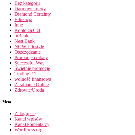
Bez kategorii
Darmowe oferty
Diamond Certainty
Edukacja
Inne
Konto za 0 zł
mBank
Nest Bank
NOW Lifestyle
Oszczędzanie
Promocje i rabaty
Successful Way
Świetnie promocje
Trading212
wolność finansowa
Zarabianie Online
Zdrowie/Uroda
Meta
Zaloguj się
Kanał wpisów
Kanał komentarzy
WordPress.org