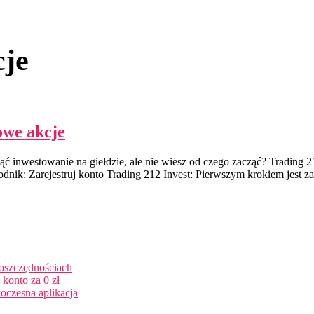
cje
owe akcje
inwestowanie na giełdzie, ale nie wiesz od czego zacząć? Trading 21
dnik: Zarejestruj konto Trading 212 Invest: Pierwszym krokiem jest za
 oszczędnościach
konto za 0 zł
oczesna aplikacja