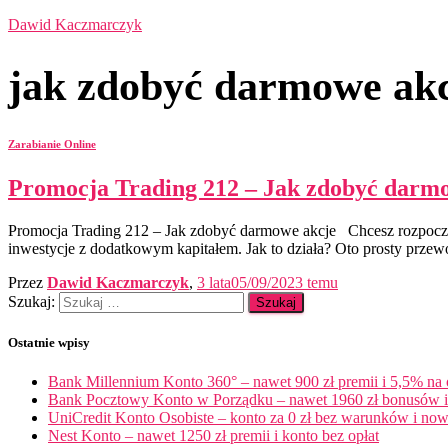
Dawid Kaczmarczyk
jak zdobyć darmowe ak
Zarabianie Online
Promocja Trading 212 – Jak zdobyć darm
Promocja Trading 212 – Jak zdobyć darmowe akcje Chcesz rozpocząć 
inwestycje z dodatkowym kapitałem. Jak to działa? Oto prosty przewo
Przez
Dawid Kaczmarczyk
,
3 lata
05/09/2023
temu
Szukaj:
Ostatnie wpisy
Bank Millennium Konto 360° – nawet 900 zł premii i 5,5% na
Bank Pocztowy Konto w Porządku – nawet 1960 zł bonusów i 
UniCredit Konto Osobiste – konto za 0 zł bez warunków i now
Nest Konto – nawet 1250 zł premii i konto bez opłat