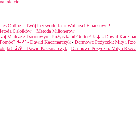
na lokacie
nes Online – Twój Przewodnik do Wolności Finansowej!
etoda 6 słoików – Metoda Milionerów
dzaj Mądrze z Darmowymi Pożyczkami Online! ✨🎄 - Dawid Kaczma
ą Pomóc? 🎄💸 - Dawid Kaczmarczyk
-
Darmowe Pożyczki: Mity i Rze
łajki! 🎅💰 - Dawid Kaczmarczyk
-
Darmowe Pożyczki: Mity i Rzecz