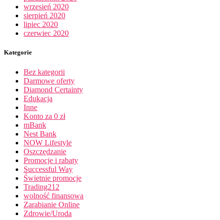
wrzesień 2020
sierpień 2020
lipiec 2020
czerwiec 2020
Kategorie
Bez kategorii
Darmowe oferty
Diamond Certainty
Edukacja
Inne
Konto za 0 zł
mBank
Nest Bank
NOW Lifestyle
Oszczędzanie
Promocje i rabaty
Successful Way
Świetnie promocje
Trading212
wolność finansowa
Zarabianie Online
Zdrowie/Uroda