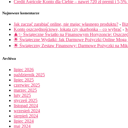
Credit Agricole Konto dla Ciebie – nawet 720 zł premii i 5,5% 
Najnowsze komentarze
Jak zacząć zarabiać online, nie mając własnego produktu?
-
Biz
Konto oszczędnościowe, lokata czy skarbonka – co wybrać
-
M
🎄✨ Świąteczne Światło na Finansowym Horyzoncie: Oszczę
🌟 Świąteczne Wydatki: Jak Darmowe Pożyczki Online Mog
🌟 Świąteczny Zestaw Finansowy: Darmowe Pożyczki na Miko
Archiwa
lipiec 2026
październik 2025
lipiec 2025
czerwiec 2025
marzec 2025
luty 2025
styczeń 2025
listopad 2024
wrzesień 2024
sierpień 2024
lipiec 2024
maj 2024