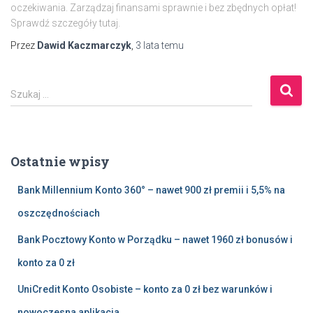
oczekiwania. Zarządzaj finansami sprawnie i bez zbędnych opłat!
Sprawdź szczegóły tutaj.
Przez
Dawid Kaczmarczyk
,
3 lata
temu
S
Szukaj …
z
u
k
a
Ostatnie wpisy
j
:
Bank Millennium Konto 360° – nawet 900 zł premii i 5,5% na
oszczędnościach
Bank Pocztowy Konto w Porządku – nawet 1960 zł bonusów i
konto za 0 zł
UniCredit Konto Osobiste – konto za 0 zł bez warunków i
nowoczesna aplikacja