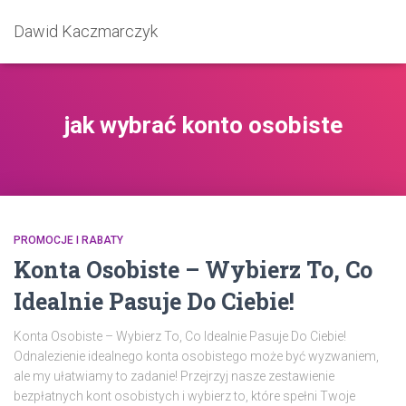
Dawid Kaczmarczyk
jak wybrać konto osobiste
PROMOCJE I RABATY
Konta Osobiste – Wybierz To, Co
Idealnie Pasuje Do Ciebie!
Konta Osobiste – Wybierz To, Co Idealnie Pasuje Do Ciebie!
Odnalezienie idealnego konta osobistego może być wyzwaniem,
ale my ułatwiamy to zadanie! Przejrzyj nasze zestawienie
bezpłatnych kont osobistych i wybierz to, które spełni Twoje