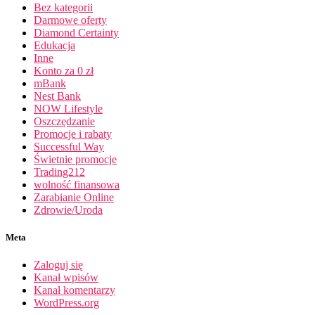
Bez kategorii
Darmowe oferty
Diamond Certainty
Edukacja
Inne
Konto za 0 zł
mBank
Nest Bank
NOW Lifestyle
Oszczędzanie
Promocje i rabaty
Successful Way
Świetnie promocje
Trading212
wolność finansowa
Zarabianie Online
Zdrowie/Uroda
Meta
Zaloguj się
Kanał wpisów
Kanał komentarzy
WordPress.org