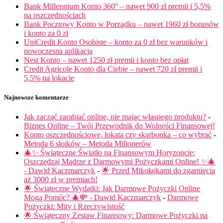
Bank Millennium Konto 360° – nawet 900 zł premii i 5,5%
na oszczędnościach
Bank Pocztowy Konto w Porządku – nawet 1960 zł bonusów
i konto za 0 zł
UniCredit Konto Osobiste – konto za 0 zł bez warunków i
nowoczesna aplikacja
Nest Konto – nawet 1250 zł premii i konto bez opłat
Credit Agricole Konto dla Ciebie – nawet 720 zł premii i
5,5% na lokacie
Najnowsze komentarze
Jak zacząć zarabiać online, nie mając własnego produktu?
-
Biznes Online – Twój Przewodnik do Wolności Finansowej!
Konto oszczędnościowe, lokata czy skarbonka – co wybrać
-
Metoda 6 słoików – Metoda Milionerów
🎄✨ Świąteczne Światło na Finansowym Horyzoncie:
Oszczędzaj Mądrze z Darmowymi Pożyczkami Online! ✨🎄
- Dawid Kaczmarczyk
-
🌟 Przed Mikołajkami do zgarnięcia
aż 3000 zł w premiach!
🌟 Świąteczne Wydatki: Jak Darmowe Pożyczki Online
Mogą Pomóc? 🎄💸 - Dawid Kaczmarczyk
-
Darmowe
Pożyczki: Mity i Rzeczywistość
🌟 Świąteczny Zestaw Finansowy: Darmowe Pożyczki na