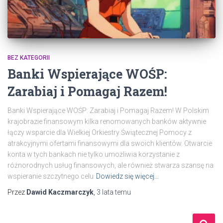
BEZ KATEGORII
Banki Wspierające WOŚP:
Zarabiaj i Pomagaj Razem!
Banki Wspierające WOŚP: Zarabiaj i Pomagaj Razem! W Polskim
krajobrazie finansowym kilka renomowanych banków aktywnie
łączy wsparcie dla Wielkiej Orkiestry Świątecznej Pomocy z
atrakcyjnymi ofertami finansowymi dla swoich klientów. Otwarcie
konta w tych bankach nie tylko umożliwia korzystanie z
różnorodnych usług finansowych, ale również stwarza szansę na
wspieranie szczytnego celu
Dowiedz się więcej…
Przez
Dawid Kaczmarczyk
,
3 lata
temu
S