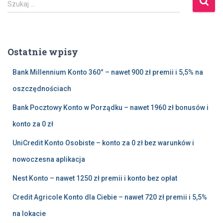
Szukaj …
z
u
k
a
Ostatnie wpisy
j
:
Bank Millennium Konto 360° – nawet 900 zł premii i 5,5% na
oszczędnościach
Bank Pocztowy Konto w Porządku – nawet 1960 zł bonusów i
konto za 0 zł
UniCredit Konto Osobiste – konto za 0 zł bez warunków i
nowoczesna aplikacja
Nest Konto – nawet 1250 zł premii i konto bez opłat
Credit Agricole Konto dla Ciebie – nawet 720 zł premii i 5,5%
na lokacie