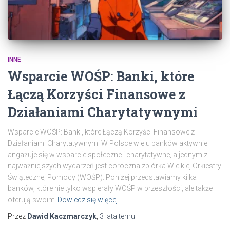
INNE
Wsparcie WOŚP: Banki, które
Łączą Korzyści Finansowe z
Działaniami Charytatywnymi
Wsparcie WOŚP: Banki, które Łączą Korzyści Finansowe z
Działaniami Charytatywnymi W Polsce wielu banków aktywnie
angażuje się w wsparcie społeczne i charytatywne, a jednym z
najważniejszych wydarzeń jest coroczna zbiórka Wielkiej Orkiestry
Świątecznej Pomocy (WOŚP). Poniżej przedstawiamy kilka
banków, które nie tylko wspierały WOŚP w przeszłości, ale także
oferują swoim
Dowiedz się więcej…
Przez
Dawid Kaczmarczyk
,
3 lata
temu