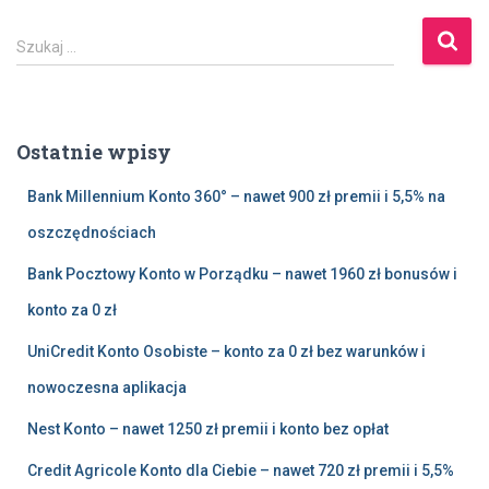
S
Szukaj …
z
u
k
a
Ostatnie wpisy
j
:
Bank Millennium Konto 360° – nawet 900 zł premii i 5,5% na
oszczędnościach
Bank Pocztowy Konto w Porządku – nawet 1960 zł bonusów i
konto za 0 zł
UniCredit Konto Osobiste – konto za 0 zł bez warunków i
nowoczesna aplikacja
Nest Konto – nawet 1250 zł premii i konto bez opłat
Credit Agricole Konto dla Ciebie – nawet 720 zł premii i 5,5%