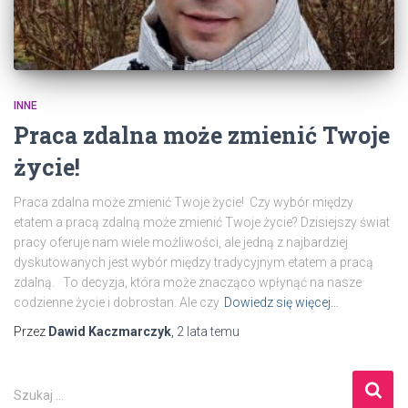
INNE
Praca zdalna może zmienić Twoje
życie!
Praca zdalna może zmienić Twoje życie! Czy wybór między
etatem a pracą zdalną może zmienić Twoje życie? Dzisiejszy świat
pracy oferuje nam wiele możliwości, ale jedną z najbardziej
dyskutowanych jest wybór między tradycyjnym etatem a pracą
zdalną. To decyzja, która może znacząco wpłynąć na nasze
codzienne życie i dobrostan. Ale czy
Dowiedz się więcej…
Przez
Dawid Kaczmarczyk
,
2 lata
temu
S
Szukaj …
z