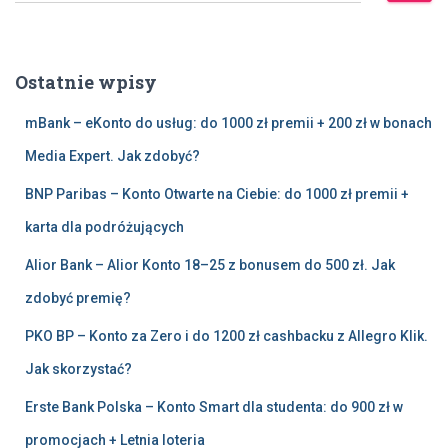
u
k
a
Ostatnie wpisy
j
:
mBank – eKonto do usług: do 1000 zł premii + 200 zł w bonach
Media Expert. Jak zdobyć?
BNP Paribas – Konto Otwarte na Ciebie: do 1000 zł premii +
karta dla podróżujących
Alior Bank – Alior Konto 18–25 z bonusem do 500 zł. Jak
zdobyć premię?
PKO BP – Konto za Zero i do 1200 zł cashbacku z Allegro Klik.
Jak skorzystać?
Erste Bank Polska – Konto Smart dla studenta: do 900 zł w
promocjach + Letnia loteria