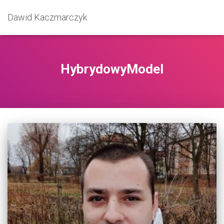
Dawid Kaczmarczyk
HybrydowyModel