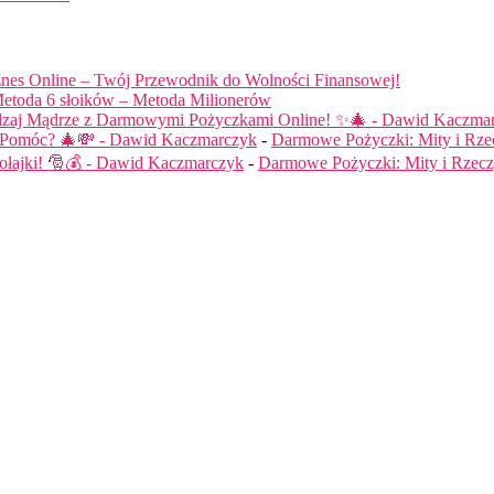
nes Online – Twój Przewodnik do Wolności Finansowej!
etoda 6 słoików – Metoda Milionerów
dzaj Mądrze z Darmowymi Pożyczkami Online! ✨🎄 - Dawid Kaczma
ą Pomóc? 🎄💸 - Dawid Kaczmarczyk
-
Darmowe Pożyczki: Mity i Rze
łajki! 🎅💰 - Dawid Kaczmarczyk
-
Darmowe Pożyczki: Mity i Rzecz