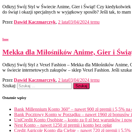
Odkryj Swój Styl w Świecie Anime, Gier i Świąt! Czy kiedykolwiek 
do świąt i okazji specjalnych w wyjątkowy sposób? Jeśli tak, to mam
Przez
Dawid Kaczmarczyk
,
2 lata
03/04/2024
temu
Inne
Mekka dla Miłośników Anime, Gier i Świ
Odkryj Swój Styl z Vexel Fashion – Mekka dla Miłośników Anime, Gi
w świecie internetowych zakupów – sklep Vexel Fashion. Jeśli szuk
Przez
Dawid Kaczmarczyk
,
2 lata
03/04/2024
temu
Szukaj:
Ostatnie wpisy
Bank Millennium Konto 360° – nawet 900 zł premii i 5,5% na
Bank Pocztowy Konto w Porządku – nawet 1960 zł bonusów i 
UniCredit Konto Osobiste – konto za 0 zł bez warunków i now
Nest Konto – nawet 1250 zł premii i konto bez opłat
Credit Agricole Konto dla Ciebie – nawet 720 zł premii i 5,5% 