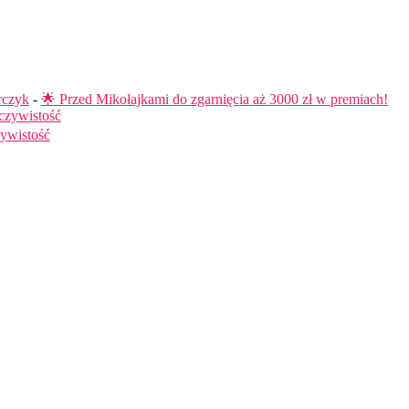
rczyk
-
🌟 Przed Mikołajkami do zgarnięcia aż 3000 zł w premiach!
czywistość
ywistość