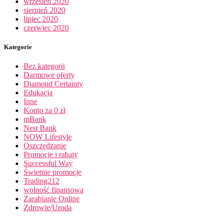
wrzesień 2020
sierpień 2020
lipiec 2020
czerwiec 2020
Kategorie
Bez kategorii
Darmowe oferty
Diamond Certainty
Edukacja
Inne
Konto za 0 zł
mBank
Nest Bank
NOW Lifestyle
Oszczędzanie
Promocje i rabaty
Successful Way
Świetnie promocje
Trading212
wolność finansowa
Zarabianie Online
Zdrowie/Uroda