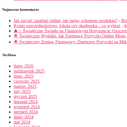
Najnowsze komentarze
Jak zacząć zarabiać online, nie mając własnego produktu?
-
Biz
Konto oszczędnościowe, lokata czy skarbonka – co wybrać
-
M
🎄✨ Świąteczne Światło na Finansowym Horyzoncie: Oszczę
🌟 Świąteczne Wydatki: Jak Darmowe Pożyczki Online Mog
🌟 Świąteczny Zestaw Finansowy: Darmowe Pożyczki na Miko
Archiwa
lipiec 2026
październik 2025
lipiec 2025
czerwiec 2025
marzec 2025
luty 2025
styczeń 2025
listopad 2024
wrzesień 2024
sierpień 2024
lipiec 2024
maj 2024