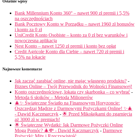
Ostatnie wpisy
Bank Millennium Konto 360° – nawet 900 zł premii i 5,5%
na oszczędnościach
Bank Pocztowy Konto w Porządku – nawet 1960 zł bonusów
i konto za 0 zł
UniCredit Konto Osobiste – konto za 0 zł bez warunków i
nowoczesna aplikacja
Nest Konto – nawet 1250 zł premii i konto bez opłat
Credit Agricole Konto dla Ciebie – nawet 720 zł premii i
5,5% na lokacie
Najnowsze komentarze
Jak zacząć zarabiać online, nie mając własnego produktu?
-
Biznes Online – Twój Przewodnik do Wolności Finansowej!
Konto oszczędnościowe, lokata czy skarbonka – co wybrać
-
Metoda 6 słoików – Metoda Milionerów
🎄✨ Świąteczne Światło na Finansowym Horyzoncie:
Oszczędzaj Mądrze z Darmowymi Pożyczkami Online! ✨🎄
- Dawid Kaczmarczyk
-
🌟 Przed Mikołajkami do zgarnięcia
aż 3000 zł w premiach!
🌟 Świąteczne Wydatki: Jak Darmowe Pożyczki Online
Mogą Pomóc? 🎄💸 - Dawid Kaczmarczyk
-
Darmowe
Pożyczki: Mity i Rzeczywistość