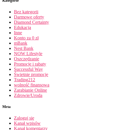
Kategorie
Bez kategorii
Darmowe oferty
Diamond Certainty
Edukacja
Inne
Konto za 0 zł
mBank
Nest Bank
NOW Lifestyle
Oszczędzanie
Promocje i rabaty
Successful Way
Świetnie promocje
Trading212
wolność finansowa
Zarabianie Online
Zdrowie/Uroda
Meta
Zaloguj się
Kanał wpisów
Kanał komentarzy