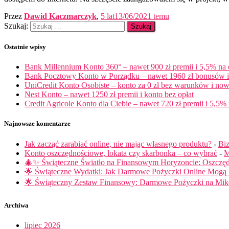
Przez
Dawid Kaczmarczyk
,
5 lat
13/06/2021
temu
Szukaj:
Ostatnie wpisy
Bank Millennium Konto 360° – nawet 900 zł premii i 5,5% na
Bank Pocztowy Konto w Porządku – nawet 1960 zł bonusów i 
UniCredit Konto Osobiste – konto za 0 zł bez warunków i now
Nest Konto – nawet 1250 zł premii i konto bez opłat
Credit Agricole Konto dla Ciebie – nawet 720 zł premii i 5,5% 
Najnowsze komentarze
Jak zacząć zarabiać online, nie mając własnego produktu?
-
Biz
Konto oszczędnościowe, lokata czy skarbonka – co wybrać
-
M
🎄✨ Świąteczne Światło na Finansowym Horyzoncie: Oszczę
🌟 Świąteczne Wydatki: Jak Darmowe Pożyczki Online Mog
🌟 Świąteczny Zestaw Finansowy: Darmowe Pożyczki na Miko
Archiwa
lipiec 2026