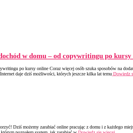
ochód w domu – od copywritingu po kursy 
ritingu po kursy online Coraz więcej osób szuka sposobów na doda
Internet daje dziś możliwości, których jeszcze kilka lat temu
Dowiedz s
otworzyć! Dziś możemy zarabiać online pracując z domu i z każdego mie
 którym poznałem system, jak zarabiać w
Dowiedz się więcej…