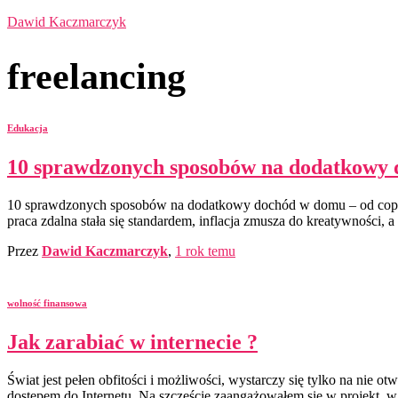
Dawid Kaczmarczyk
freelancing
Edukacja
10 sprawdzonych sposobów na dodatkowy d
10 sprawdzonych sposobów na dodatkowy dochód w domu – od copyw
praca zdalna stała się standardem, inflacja zmusza do kreatywności, a 
Przez
Dawid Kaczmarczyk
,
1 rok
temu
wolność finansowa
Jak zarabiać w internecie ?
Świat jest pełen obfitości i możliwości, wystarczy się tylko na nie 
dostępem do Internetu. Na szczęście zaangażowałem się w projekt, w