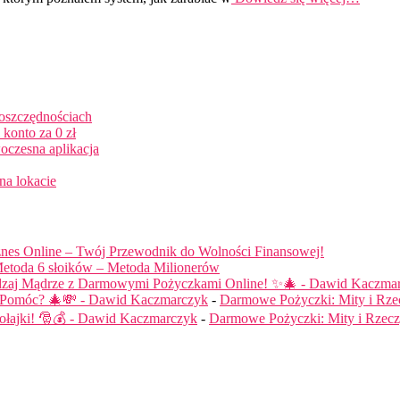
 oszczędnościach
konto za 0 zł
oczesna aplikacja
na lokacie
nes Online – Twój Przewodnik do Wolności Finansowej!
etoda 6 słoików – Metoda Milionerów
dzaj Mądrze z Darmowymi Pożyczkami Online! ✨🎄 - Dawid Kaczma
ą Pomóc? 🎄💸 - Dawid Kaczmarczyk
-
Darmowe Pożyczki: Mity i Rze
łajki! 🎅💰 - Dawid Kaczmarczyk
-
Darmowe Pożyczki: Mity i Rzecz