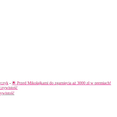
rczyk
-
🌟 Przed Mikołajkami do zgarnięcia aż 3000 zł w premiach!
czywistość
ywistość