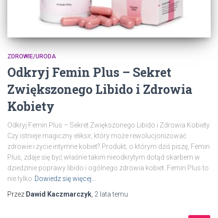
ZDROWIE/URODA
Odkryj Femin Plus – Sekret
Zwiększonego Libido i Zdrowia
Kobiety
Odkryj Femin Plus – Sekret Zwiększonego Libido i Zdrowia Kobiety
Czy istnieje magiczny eliksir, który może rewolucjonizować
zdrowie i życie intymne kobiet? Produkt, o którym dziś piszę, Femin
Plus, zdaje się być właśnie takim nieodkrytym dotąd skarbem w
dziedzinie poprawy libido i ogólnego zdrowia kobiet. Femin Plus to
nie tylko
Dowiedz się więcej…
Przez
Dawid Kaczmarczyk
,
2 lata
temu