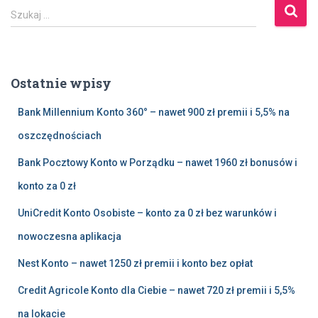
S
Szukaj …
z
u
k
a
Ostatnie wpisy
j
:
Bank Millennium Konto 360° – nawet 900 zł premii i 5,5% na
oszczędnościach
Bank Pocztowy Konto w Porządku – nawet 1960 zł bonusów i
konto za 0 zł
UniCredit Konto Osobiste – konto za 0 zł bez warunków i
nowoczesna aplikacja
Nest Konto – nawet 1250 zł premii i konto bez opłat
Credit Agricole Konto dla Ciebie – nawet 720 zł premii i 5,5%
na lokacie