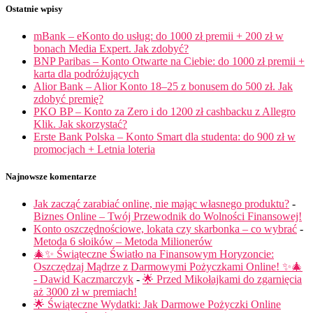
Ostatnie wpisy
mBank – eKonto do usług: do 1000 zł premii + 200 zł w
bonach Media Expert. Jak zdobyć?
BNP Paribas – Konto Otwarte na Ciebie: do 1000 zł premii +
karta dla podróżujących
Alior Bank – Alior Konto 18–25 z bonusem do 500 zł. Jak
zdobyć premię?
PKO BP – Konto za Zero i do 1200 zł cashbacku z Allegro
Klik. Jak skorzystać?
Erste Bank Polska – Konto Smart dla studenta: do 900 zł w
promocjach + Letnia loteria
Najnowsze komentarze
Jak zacząć zarabiać online, nie mając własnego produktu?
-
Biznes Online – Twój Przewodnik do Wolności Finansowej!
Konto oszczędnościowe, lokata czy skarbonka – co wybrać
-
Metoda 6 słoików – Metoda Milionerów
🎄✨ Świąteczne Światło na Finansowym Horyzoncie:
Oszczędzaj Mądrze z Darmowymi Pożyczkami Online! ✨🎄
- Dawid Kaczmarczyk
-
🌟 Przed Mikołajkami do zgarnięcia
aż 3000 zł w premiach!
🌟 Świąteczne Wydatki: Jak Darmowe Pożyczki Online