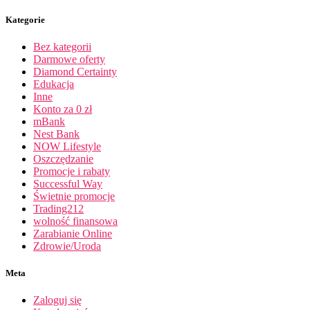
Kategorie
Bez kategorii
Darmowe oferty
Diamond Certainty
Edukacja
Inne
Konto za 0 zł
mBank
Nest Bank
NOW Lifestyle
Oszczędzanie
Promocje i rabaty
Successful Way
Świetnie promocje
Trading212
wolność finansowa
Zarabianie Online
Zdrowie/Uroda
Meta
Zaloguj się