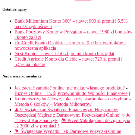
Ostatnie wpisy
Bank Millennium Konto 360° – nawet 900 zł premii i 5,5%
na oszczędnościach
Bank Pocztowy Konto w Porządku – nawet 1960 zł bonusów
i konto za 0 zł
UniCredit Konto Osobiste – konto za 0 zł bez warunków i
nowoczesna aplikacja
Nest Konto – nawet 1250 zł premii i konto bez opłat
Credit Agricole Konto dla Ciebie – nawet 720 zł premii i
5,5% na lokacie
Najnowsze komentarze
Jak zacząć zarabiać online, nie mając własnego produktu?
-
Biznes Online – Twój Przewodnik do Wolności Finansowej!
Konto oszczędnościowe, lokata czy skarbonka – co wybrać
-
Metoda 6 słoików – Metoda Milionerów
🎄✨ Świąteczne Światło na Finansowym Horyzoncie:
Oszczędzaj Mądrze z Darmowymi Pożyczkami Online! ✨🎄
- Dawid Kaczmarczyk
-
🌟 Przed Mikołajkami do zgarnięcia
aż 3000 zł w premiach!
🌟 Świąteczne Wydatki: Jak Darmowe Pożyczki Online