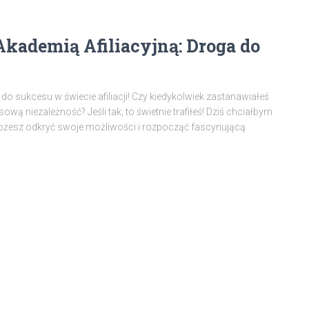
Akademią Afiliacyjną: Droga do
do sukcesu w świecie afiliacji! Czy kiedykolwiek zastanawiałeś
ową niezależność? Jeśli tak, to świetnie trafiłeś! Dziś chciałbym
 możesz odkryć swoje możliwości i rozpocząć fascynującą