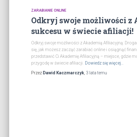
ZARABIANIE ONLINE
Odkryj swoje możliwości z 
sukcesu w świecie afiliacji!
Odkryj swoje możliwości z Akademią Afiliacyjną: Droga 
się, jak możesz zacząć zarabiać online i osiągnąć finans
przedstawić Ci Akademię Afiliacyjną – miejsce, gdzie
przygodę w świecie afiliacji.
Dowiedz się więcej…
Przez
Dawid Kaczmarczyk
,
3 lata
temu