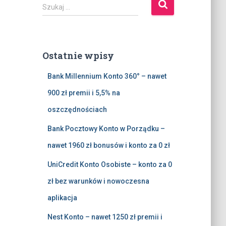
S
Szukaj …
z
u
k
a
Ostatnie wpisy
j
:
Bank Millennium Konto 360° – nawet
900 zł premii i 5,5% na
oszczędnościach
Bank Pocztowy Konto w Porządku –
nawet 1960 zł bonusów i konto za 0 zł
UniCredit Konto Osobiste – konto za 0
zł bez warunków i nowoczesna
aplikacja
Nest Konto – nawet 1250 zł premii i