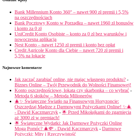
Bank Millennium Konto 360° – nawet 900 zł premii i 5,5%
na oszczędnościach
Bank Pocztowy Konto w Porządku – nawet 1960 zł bonusów
i konto za 0 zł
UniCredit Konto Osobiste – konto za 0 zł bez warunków i
nowoczesna aplikacja
Nest Konto – nawet 1250 zł premii i konto bez opłat
Credit Agricole Konto dla Ciebie – nawet 720 zł premii i
5,5% na lokacie
Najnowsze komentarze
Jak zacząć zarabiać online, nie mając własnego produktu?
-
Biznes Online – Twój Przewodnik do Wolności Finansowej!
Konto oszczędnościowe, lokata czy skarbonka – co wybrać
-
Metoda 6 słoików – Metoda Milionerów
🎄✨ Świąteczne Światło na Finansowym Horyzoncie:
Oszczędzaj Mądrze z Darmowymi Pożyczkami Online! ✨🎄
- Dawid Kaczmarczyk
-
🌟 Przed Mikołajkami do zgarnięcia
aż 3000 zł w premiach!
🌟 Świąteczne Wydatki: Jak Darmowe Pożyczki Online
Mogą Pomóc? 🎄💸 - Dawid Kaczmarczyk
-
Darmowe
Pożyczki: Mity i Rzeczywistość