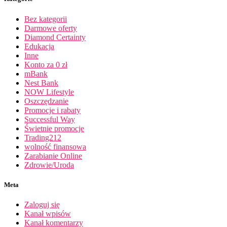
Bez kategorii
Darmowe oferty
Diamond Certainty
Edukacja
Inne
Konto za 0 zł
mBank
Nest Bank
NOW Lifestyle
Oszczędzanie
Promocje i rabaty
Successful Way
Świetnie promocje
Trading212
wolność finansowa
Zarabianie Online
Zdrowie/Uroda
Meta
Zaloguj się
Kanał wpisów
Kanał komentarzy