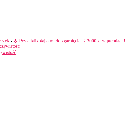
rczyk
-
🌟 Przed Mikołajkami do zgarnięcia aż 3000 zł w premiach!
czywistość
ywistość