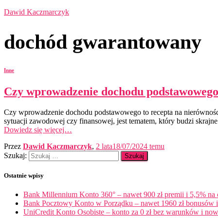
Dawid Kaczmarczyk
dochód gwarantowany
Inne
Czy wprowadzenie dochodu podstawowego t
Czy wprowadzenie dochodu podstawowego to recepta na nierówności 
sytuacji zawodowej czy finansowej, jest tematem, który budzi skrajne
Dowiedz się więcej…
Przez
Dawid Kaczmarczyk
,
2 lata
18/07/2024
temu
Szukaj:
Ostatnie wpisy
Bank Millennium Konto 360° – nawet 900 zł premii i 5,5% na
Bank Pocztowy Konto w Porządku – nawet 1960 zł bonusów i 
UniCredit Konto Osobiste – konto za 0 zł bez warunków i now