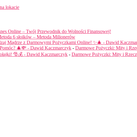
na lokacie
nes Online – Twój Przewodnik do Wolności Finansowej!
etoda 6 słoików – Metoda Milionerów
dzaj Mądrze z Darmowymi Pożyczkami Online! ✨🎄 - Dawid Kaczma
ą Pomóc? 🎄💸 - Dawid Kaczmarczyk
-
Darmowe Pożyczki: Mity i Rze
łajki! 🎅💰 - Dawid Kaczmarczyk
-
Darmowe Pożyczki: Mity i Rzecz