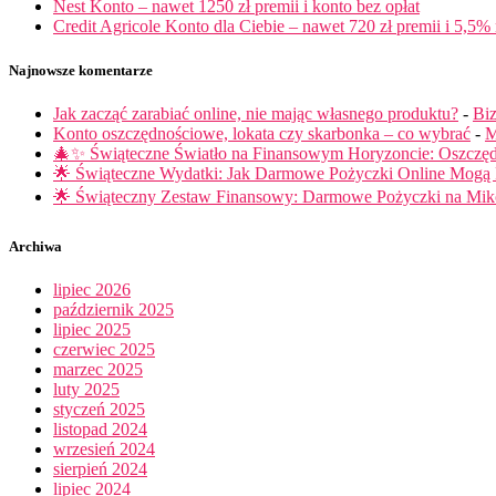
Nest Konto – nawet 1250 zł premii i konto bez opłat
Credit Agricole Konto dla Ciebie – nawet 720 zł premii i 5,5% 
Najnowsze komentarze
Jak zacząć zarabiać online, nie mając własnego produktu?
-
Biz
Konto oszczędnościowe, lokata czy skarbonka – co wybrać
-
M
🎄✨ Świąteczne Światło na Finansowym Horyzoncie: Oszczę
🌟 Świąteczne Wydatki: Jak Darmowe Pożyczki Online Mog
🌟 Świąteczny Zestaw Finansowy: Darmowe Pożyczki na Miko
Archiwa
lipiec 2026
październik 2025
lipiec 2025
czerwiec 2025
marzec 2025
luty 2025
styczeń 2025
listopad 2024
wrzesień 2024
sierpień 2024
lipiec 2024