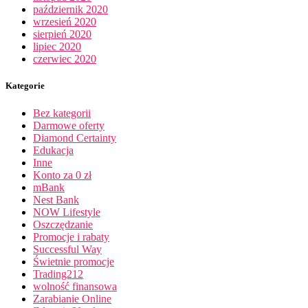
październik 2020
wrzesień 2020
sierpień 2020
lipiec 2020
czerwiec 2020
Kategorie
Bez kategorii
Darmowe oferty
Diamond Certainty
Edukacja
Inne
Konto za 0 zł
mBank
Nest Bank
NOW Lifestyle
Oszczędzanie
Promocje i rabaty
Successful Way
Świetnie promocje
Trading212
wolność finansowa
Zarabianie Online